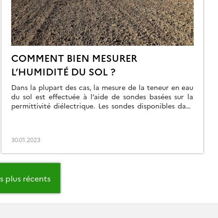
COMMENT BIEN MESURER
L’HUMIDITÉ DU SOL ?
Dans la plupart des cas, la mesure de la teneur en eau
du sol est effectuée à l’aide de sondes basées sur la
permittivité diélectrique. Les sondes disponibles dans
le commerce sont les réflectomètres qui travaillent
dans le domaine temporel (TDR) ou les réflectomètres
dans le domaine fréquentiel (FDR). Cependant, ces
30.01.2023
sondes utilisent des fonctions […]
es plus récents