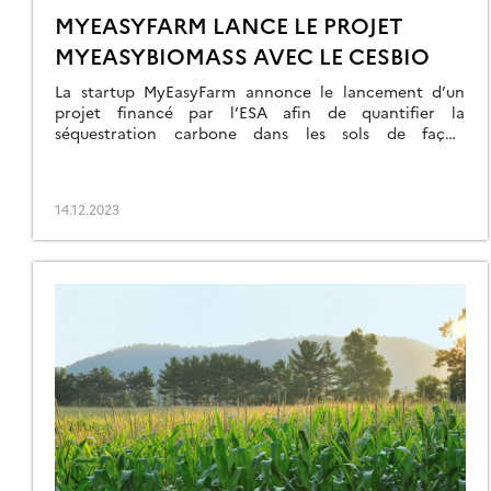
MYEASYFARM LANCE LE PROJET
MYEASYBIOMASS AVEC LE CESBIO
La startup MyEasyFarm annonce le lancement d’un
projet financé par l’ESA afin de quantifier la
séquestration carbone dans les sols de façon
opérationnelle par télédétection. Ce projet est basé
sur le modèle SAFYE-CO2 développé par le CESBIO.
14.12.2023