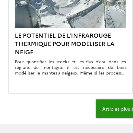
LE POTENTIEL DE L’INFRAROUGE
THERMIQUE POUR MODÉLISER LA
NEIGE
Pour quantifier les stocks et les flux d’eau dans les
régions de montagne il est nécessaire de bien
modéliser le manteau neigeux. Même si les processus
physiques qui gouvernent l’évolution du manteau
neigeux et sa fonte sont plutôt bien connus, les
modèles de manteau neigeux sont fortement
détériorés par les erreurs dans les forçages
atmosphériques […]
Navigation
Articles plus
des
articles