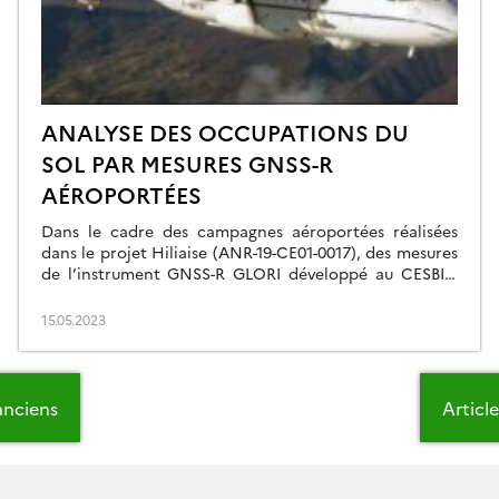
ANALYSE DES OCCUPATIONS DU
SOL PAR MESURES GNSS-R
AÉROPORTÉES
Dans le cadre des campagnes aéroportées réalisées
dans le projet Hiliaise (ANR-19-CE01-0017), des mesures
de l’instrument GNSS-R GLORI développé au CESBIO
ont eu lieu sur la zone agricole catalane Urgell en
juillet 2021 à bord de l’ATR42 de la flotte SAFIRE.
15.05.2023
L’analyse des données de GLORI ont permis de mettre
en évidence le potentiel des […]
 anciens
Articl