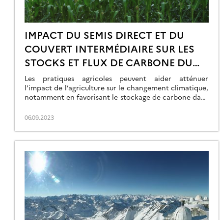
IMPACT DU SEMIS DIRECT ET DU
COUVERT INTERMÉDIAIRE SUR LES
STOCKS ET FLUX DE CARBONE DU
SOL DANS LES CULTURES DE MAÏS
Les pratiques agricoles peuvent aider atténuer
l’impact de l’agriculture sur le changement climatique,
notamment en favorisant le stockage de carbone dans
les sols. C’est le cas des pratiques de conservation des
sols telles que le non-labour et les couverts
06.09.2023
intermédiaires qui ont montré des capacités
d’atténuation des émissions de gaz à effet de serre
(GES) […]