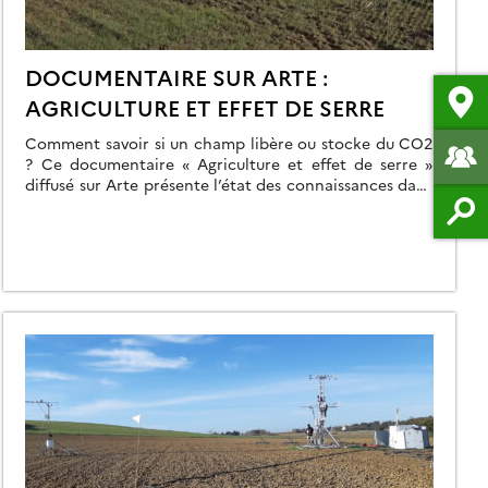
DOCUMENTAIRE SUR ARTE :
AGRICULTURE ET EFFET DE SERRE
Comment savoir si un champ libère ou stocke du CO2
? Ce documentaire « Agriculture et effet de serre »
diffusé sur Arte présente l’état des connaissances dans
le domaine, avec la contribution des scientifiques du
CESBIO Eric Ceschia et Ahmad Al Bitar. https://org-
www.arte.tv/fr/videos/108648-000-A/agriculture-et-effet-
de-serre/