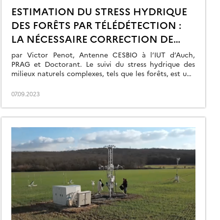
ESTIMATION DU STRESS HYDRIQUE
DES FORÊTS PAR TÉLÉDÉTECTION :
LA NÉCESSAIRE CORRECTION DE
L’EFFET DES OMBRES PORTÉES
par Victor Penot, Antenne CESBIO à l’IUT d’Auch,
PRAG et Doctorant. Le suivi du stress hydrique des
milieux naturels complexes, tels que les forêts, est une
des clés de l’évaluation de leur état de santé. A
l’échelle de la canopée – l’arbre – le stress hydrique
07.09.2023
est physiquement lié à la température de surface des
[…]