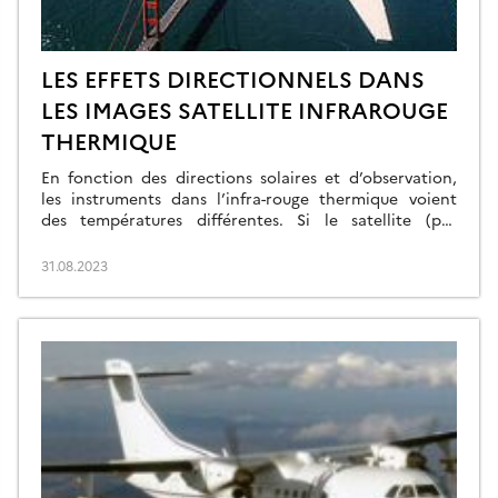
LES EFFETS DIRECTIONNELS DANS
LES IMAGES SATELLITE INFRAROUGE
THERMIQUE
En fonction des directions solaires et d’observation,
les instruments dans l’infra-rouge thermique voient
des températures différentes. Si le satellite (par
exemple TRISHNA) a le soleil dans le dos, il n’observe
que les faces éclairées par le soleil, et donc chaudes
31.08.2023
(on parle de hot-spot), alors que si le soleil est sur le
côté, les ombres, […]