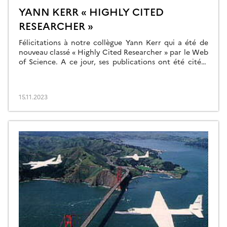
YANN KERR « HIGHLY CITED
RESEARCHER »
Félicitations à notre collègue Yann Kerr qui a été de
nouveau classé « Highly Cited Researcher » par le Web
of Science. A ce jour, ses publications ont été citées
plus de 23’000 fois !
15.11.2023