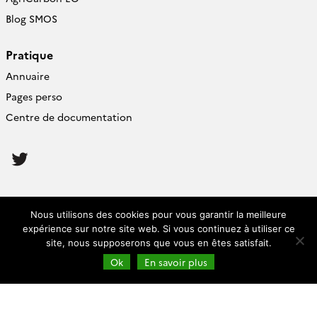
Blog SMOS
Pratique
Annuaire
Pages perso
Centre de documentation
Follow
us
Cesbio (accès)
Nous utilisons des cookies pour vous garantir la meilleure
expérience sur notre site web. Si vous continuez à utiliser ce
Rond-Point du Professeur Francis
site, nous supposerons que vous en êtes satisfait.
Cambou
Ok
En savoir plus
31400 Toulouse
Tel :
05 61 55 85 01