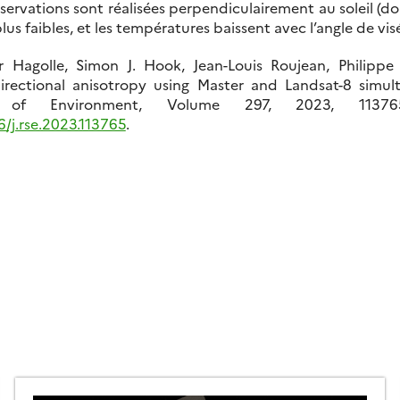
bservations sont réalisées perpendiculairement au soleil (d
lus faibles, et les températures baissent avec l’angle de vis
ier Hagolle, Simon J. Hook, Jean-Louis Roujean, Philipp
irectional anisotropy using Master and Landsat-8 simult
 of Environment, Volume 297, 2023, 113765,
16/j.rse.2023.113765
.