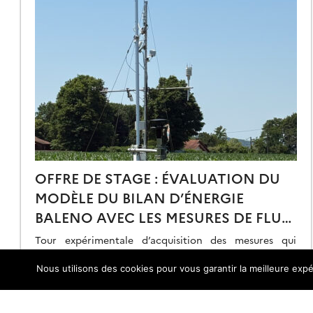
OFFRE DE STAGE : ÉVALUATION DU
MODÈLE DU BILAN D’ÉNERGIE
BALENO AVEC LES MESURES DE FLUX
ET MODÉLISATION DE L’ÉVOLUTION
Tour expérimentale d’acquisition des mesures qui
TEMPORELLE DE L’OBSERVATION
serviront à valider ou alimenter la modélisation.
Nous utilisons des cookies pour vous garantir la meilleure expé
INFRA-ROUGE THERMIQUE
30.06.2026
Lire la suite →