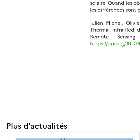
solaire. Quand les o
les différences sont p
Julien Michel, Oliv
OCUMENTAIRE
Thermal Infra-Red d
UR
Remote Sensing
TE
https://doi.org/10.10
GRICULTURE
FET
E
RRE
Plus d'actualités