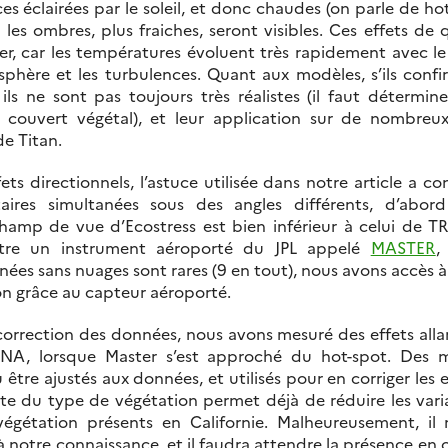
es éclairées par le soleil, et donc chaudes (on parle de hot-
é, les ombres, plus fraiches, seront visibles. Ces effets d
iser, car les températures évoluent très rapidement avec l
sphère et les turbulences. Quant aux modèles, s’ils confi
, ils ne sont pas toujours très réalistes (il faut détermi
couvert végétal), et leur application sur de nombreu
e Titan.
ts directionnels, l’astuce utilisée dans notre article a c
itaires simultanées sous des angles différents, d’abor
amp de vue d’Ecostress est bien inférieur à celui de TRI
ntre un instrument aéroporté du JPL appelé
MASTER
,
nées sans nuages sont rares (9 en tout), nous avons accès à
on grâce au capteur aéroporté.
orrection des données, nous avons mesuré des effets alla
A, lorsque Master s’est approché du hot-spot. Des m
 être ajustés aux données, et utilisés pour en corriger les 
 du type de végétation permet déjà de réduire les varia
égétation présents en Californie. Malheureusement, il n
 notre connaissance, et il faudra attendre la présence en