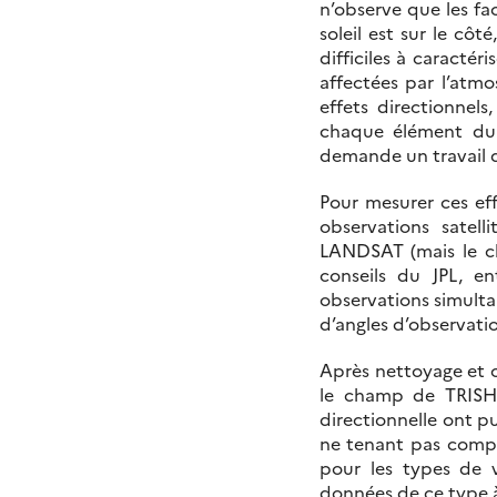
n’observe que les fac
soleil est sur le côt
difficiles à caractér
affectées par l’atmo
effets directionnels
chaque élément du 
demande un travail d
Pour mesurer ces effe
observations satell
LANDSAT (mais le ch
conseils du JPL, e
observations simulta
d’angles d’observati
Après nettoyage et c
le champ de TRISHN
directionnelle ont pu
ne tenant pas compte
pour les types de v
données de ce type à