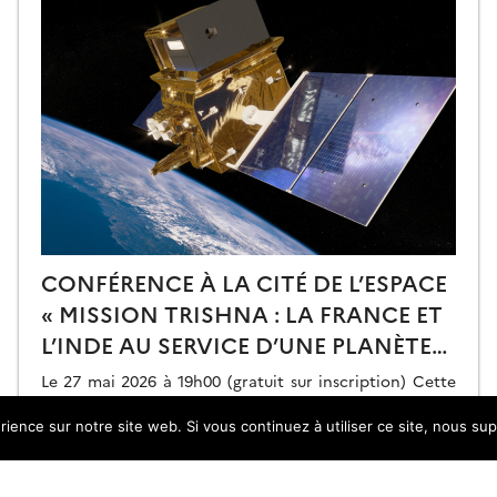
CONFÉRENCE À LA CITÉ DE L’ESPACE
« MISSION TRISHNA : LA FRANCE ET
L’INDE AU SERVICE D’UNE PLANÈTE
DURABLE »
Le 27 mai 2026 à 19h00 (gratuit sur inscription) Cette
conférence sera animée par deux scientifiques du
CESBIO directement impliqués dans la mission
rience sur notre site web. Si vous continuez à utiliser ce site, nous su
TRISHNA. Philippe GAMET, responsable scientifique du
projet pour le CNES, pilote des aspects scientifiques
12.05.2026
Lire la suite →
de cette mission développée en partenariat avec