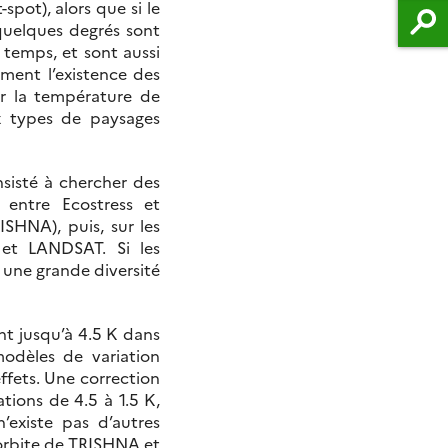
spot), alors que si le
e quelques degrés sont
e temps, et sont aussi
rment l’existence des
ner la température de
x types de paysages
onsisté à chercher des
d entre Ecostress et
SHNA), puis, sur les
 et LANDSAT. Si les
 une grande diversité
nt jusqu’à 4.5 K dans
odèles de variation
effets. Une correction
tions de 4.5 à 1.5 K,
’existe pas d’autres
 orbite de TRISHNA et