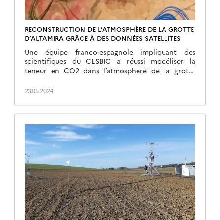
RECONSTRUCTION DE L’ATMOSPHÈRE DE LA GROTTE
D’ALTAMIRA GRÂCE À DES DONNÉES SATELLITES
Une équipe franco-espagnole impliquant des
scientifiques du CESBIO a réussi modéliser la
teneur en CO2 dans l’atmosphère de la grotte
d’Altamira (Espagne) grâce à des données
satellitaires. Ce travail fait suite à une étude qui
23.05.2024
avait conduit à la détermination de modèles
chaotiques pour l’atmosphère de cette même
grotte. Lire la brève sur le site […]