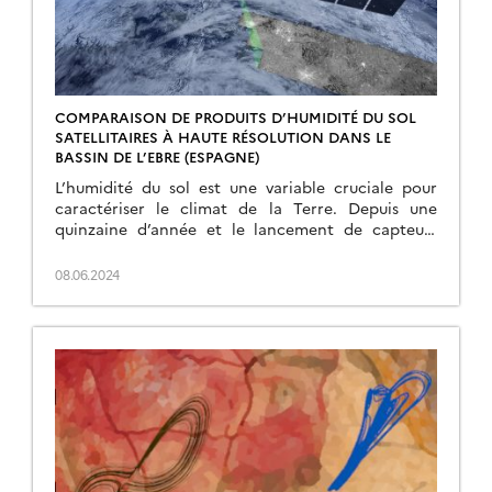
COMPARAISON DE PRODUITS D’HUMIDITÉ DU SOL
SATELLITAIRES À HAUTE RÉSOLUTION DANS LE
BASSIN DE L’EBRE (ESPAGNE)
L’humidité du sol est une variable cruciale pour
caractériser le climat de la Terre. Depuis une
quinzaine d’année et le lancement de capteurs
dédiés à l’observation de l’humidité de surface du
sol, de nombreux produits basés sur l’utilisation de
08.06.2024
radiomètres passifs (par exemple SMOS, SMAP,
AMSR-E …) ou d’instruments actifs tels que les
radar à […]