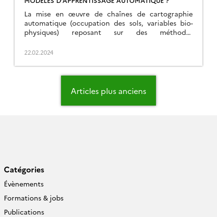
MODÈLES D’APPRENTISSAGE AUTOMATIQUE ?
La mise en œuvre de chaînes de cartographie
automatique (occupation des sols, variables bio-
physiques) reposant sur des méthodes
d’apprentissage nécessite de grandes quantités de
données de référence (vérités terrain, annotations
22.02.2024
par photo-interprétation) et des modèles de
machine learning avec beaucoup de paramètres et
donc gourmands en ressources de calcul. Une
Navigation
façon de contourner ces difficultés […]
des
Articles plus anciens
articles
Catégories
Évènements
Formations & jobs
Publications