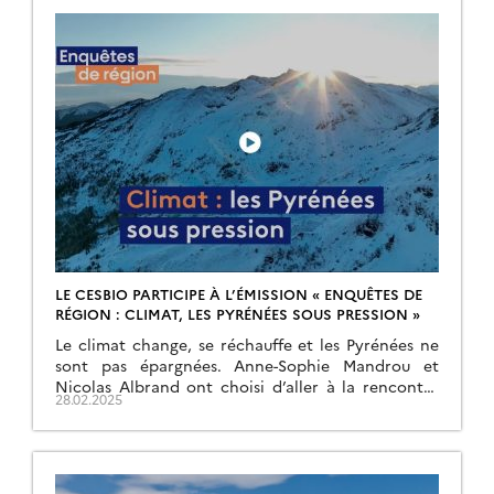
LE CESBIO PARTICIPE À L’ÉMISSION « ENQUÊTES DE
RÉGION : CLIMAT, LES PYRÉNÉES SOUS PRESSION »
Le climat change, se réchauffe et les Pyrénées ne
sont pas épargnées. Anne-Sophie Mandrou et
Nicolas Albrand ont choisi d’aller à la rencontre
28.02.2025
des observateurs du climat dans le massif
pyrénéen. Ils sont agriculteurs, climatologues,
photographes, professionnels du ski ou forestiers.
Ils sont aux premières loges pour constater que le
climat évolue rapidement. Ce magazine […]