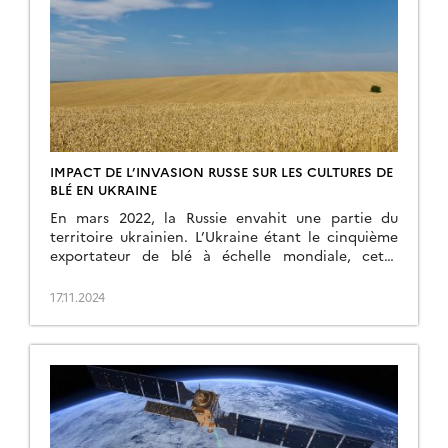
IMPACT DE L’INVASION RUSSE SUR LES CULTURES DE
BLÉ EN UKRAINE
En mars 2022, la Russie envahit une partie du
territoire ukrainien. L’Ukraine étant le cinquième
exportateur de blé à échelle mondiale, cette
guerre a contribué à renforcer une crise
alimentaire mondiale rampante. Cependant, les
17.11.2024
effets de la guerre sur les différents maillons de la
chaîne d’approvisionnement, depuis la parcelle
agricole jusqu’au terminal portuaire, sont
complexes […]