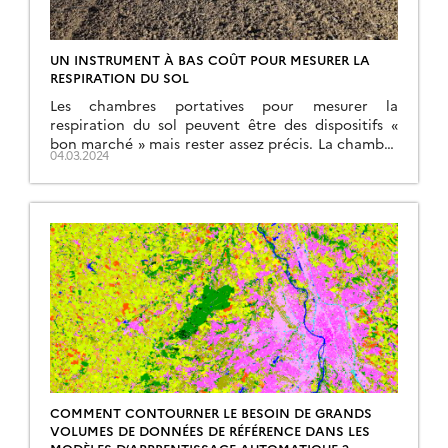
UN INSTRUMENT À BAS COÛT POUR MESURER LA
RESPIRATION DU SOL
Les chambres portatives pour mesurer la
respiration du sol peuvent être des dispositifs «
bon marché » mais rester assez précis. La chambre
04.03.2024
décrite dans cet article est peu coûteuse et
construite à partir de pièces disponibles dans le
grand commerce, ce qui la rend très accessible.
Cette chambre est robuste, simple à utiliser, et […]
COMMENT CONTOURNER LE BESOIN DE GRANDS
VOLUMES DE DONNÉES DE RÉFÉRENCE DANS LES