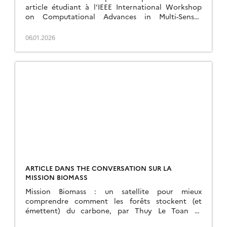
article étudiant à l’IEEE International Workshop
on Computational Advances in Multi-Sensor
Adaptive Processing (CAMSAP 2025). L’article
récompensé, co-rédigé avec Laurent Ferro-Famil
06.01.2026
(CESBIO) et Jean-Yves Tourneret (IRIT), s’intitule : «
Multi-Source Fusion Using Bayesian Online Change
Detection: Application to Deforestation
Monitoring Using SAR–Optical Time Series » Dans
ce travail, […]
ARTICLE DANS THE CONVERSATION SUR LA
MISSION BIOMASS
Mission Biomass : un satellite pour mieux
comprendre comment les forêts stockent (et
émettent) du carbone, par Thuy Le Toan et
Alexandre Bouvet (CESBIO)