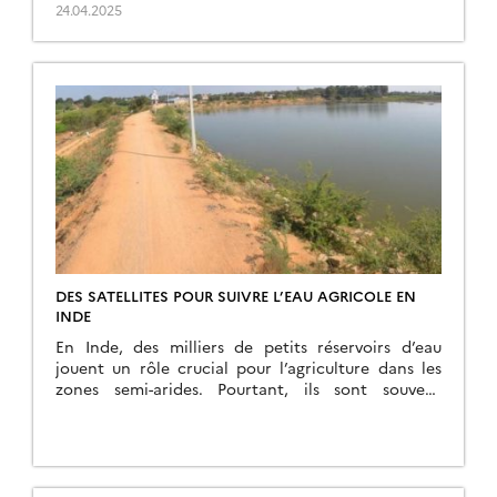
https://theconversation.com/mission-biomass-un-
24.04.2025
satellite-pour-mieux-comprendre-comment-les-
forets-stockent-et-emettent-du-carbone-254316
DES SATELLITES POUR SUIVRE L’EAU AGRICOLE EN
INDE
En Inde, des milliers de petits réservoirs d’eau
jouent un rôle crucial pour l’agriculture dans les
zones semi-arides. Pourtant, ils sont souvent
ignorés des modèles hydrologiques classiques. À
sec tous les cinq ans, ces bassins servent à ralentir
l’écoulement et stocker les eaux de la mousson.
Pour suivre leur remplissage à l’échelle régionale,
des scientifiques […]