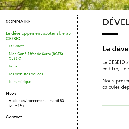
DÉVE
SOMMAIRE
Le développement soutenable au
CESBIO
La Charte
Le dév
Bilan Gaz à Effet de Serre (BGES) –
CESBIO
Le CESBIO s’
Le tri
ce titre, il
Les mobilités douces
Nous présen
Le numérique
calculés de
News
Atelier environnement – mardi 30
juin – 14h
Contact