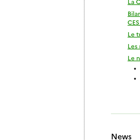
La 
Bila
CES
Le t
Les
Le 
News