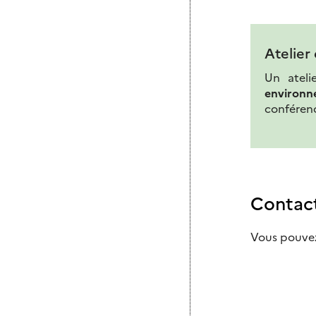
Atelier
Un ateli
environn
conféren
Contac
Vous pouvez 