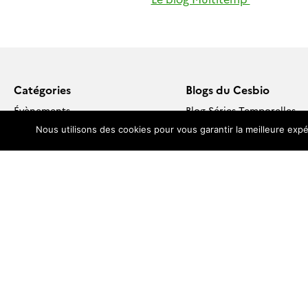
Catégories
Blogs du Cesbio
Évènements
Blog Séries Temporelles
Formations & jobs
AgriCarbon-EO
Nous utilisons des cookies pour vous garantir la meilleure expé
Publications
Blog SMOS
Missions spatiales