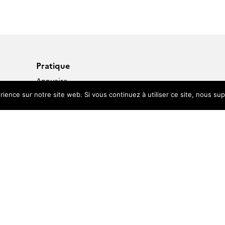
Pratique
Annuaire
Pages perso
rience sur notre site web. Si vous continuez à utiliser ce site, nous su
Centre de documentation