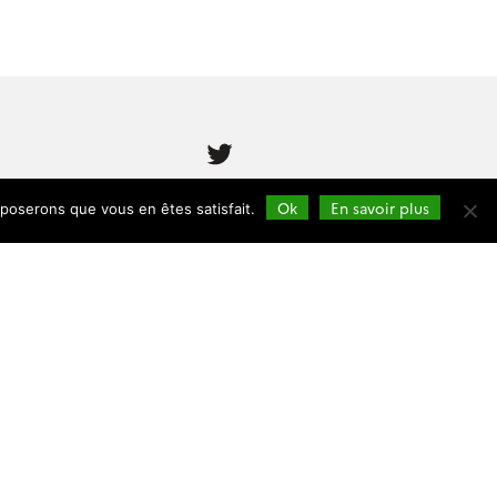
Follow
us
Ok
En savoir plus
pposerons que vous en êtes satisfait.
Cesbio (accès)
Rond-Point du Professeur Francis
Cambou
31400 Toulouse
Tel :
05 61 55 85 01
Toutes les adresses