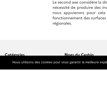
Le second axe considère la d
nécessité de produire des in
nous appuierons pour cela 
fonctionnement des surfaces a
régionales.
Catégories
Blogs du Cesbio
Évènements
Blog Séries Temporelles
Nous utilisons des cookies pour vous garantir la meilleure expé
Formations & jobs
AgriCarbon-EO
Publications
Blog SMOS
Missions spatiales