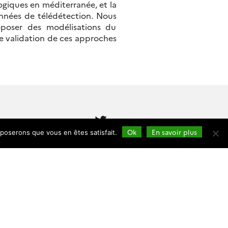
giques en méditerranée, et la
onnées de télédétection. Nous
oposer des modélisations du
ne validation de ces approches
Follow
us
Ok
En savoir plus
pposerons que vous en êtes satisfait.
Cesbio (accès)
Rond-Point du Professeur Francis
Cambou
31400 Toulouse
Tel :
05 61 55 85 01