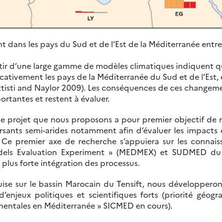
t dans les pays du Sud et de l’Est de la Méditerranée entr
artir d’une large gamme de modèles climatiques indiquent 
cativement les pays de la Méditerranée du Sud et de l’Est,
ttisti and Naylor 2009). Les conséquences de ces changeme
rtantes et restent à évaluer.
 le projet que nous proposons a pour premier objectif de
 versants semi-arides notamment afin d’évaluer les impact
. Ce premier axe de recherche s’appuiera sur les connai
dels Evaluation Experiment » (MEDMEX) et SUDMED du 
plus forte intégration des processus.
quise sur le bassin Marocain du Tensift, nous développero
 d’enjeux politiques et scientifiques forts (priorité géo
inentales en Méditerranée » SICMED en cours).