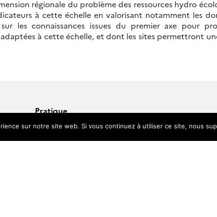
imension régionale du problème des ressources hydro écolo
dicateurs à cette échelle en valorisant notamment les d
sur les connaissances issues du premier axe pour pr
daptées à cette échelle, et dont les sites permettront u
Pratique
Annuaire
rience sur notre site web. Si vous continuez à utiliser ce site, nous su
Pages perso
Centre de documentation