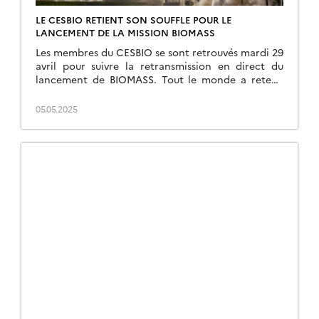
LE CESBIO RETIENT SON SOUFFLE POUR LE
LANCEMENT DE LA MISSION BIOMASS
Les membres du CESBIO se sont retrouvés mardi 29
avril pour suivre la retransmission en direct du
lancement de BIOMASS. Tout le monde a retenu
son souffle au moment du compte à rebours et du
décollage. Heureusement tout s’est passé de façon
05.05.2025
nominale et le satellite est actuellement en orbite.
Maintenant démarre la phase de […]