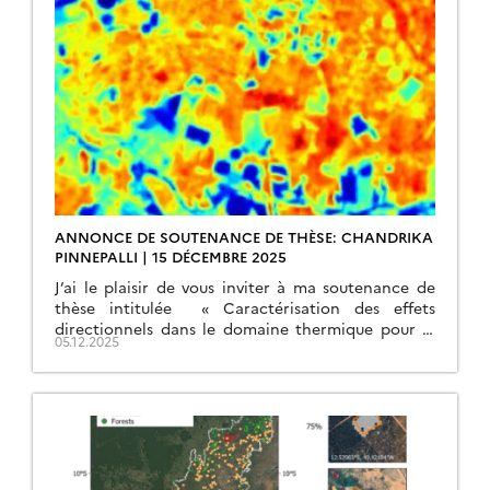
ANNONCE DE SOUTENANCE DE THÈSE: CHANDRIKA
PINNEPALLI | 15 DÉCEMBRE 2025
J’ai le plaisir de vous inviter à ma soutenance de
thèse intitulée « Caractérisation des effets
directionnels dans le domaine thermique pour la
05.12.2025
préparation de la mission TRISHNA » qui aura
lieu lundi 15 décembre 2025 à 14h00 dans la salle
de conférence du CESBIO (18 avenue Édouard
Belin, BPI 2801, 31401 Toulouse Cedex 9). Le lien de
visioconférence […]