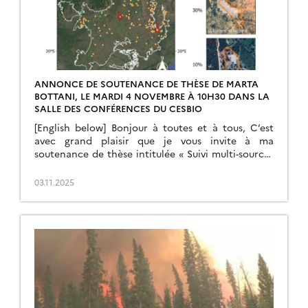
ANNONCE DE SOUTENANCE DE THÈSE DE MARTA
BOTTANI, LE MARDI 4 NOVEMBRE À 10H30 DANS LA
SALLE DES CONFÉRENCES DU CESBIO
[English below] Bonjour à toutes et à tous, C’est
avec grand plaisir que je vous invite à ma
soutenance de thèse intitulée « Suivi multi-sources
de la perte forestière utilisant des séries
temporelles de données SAR et multispectrales ».
03.11.2025
La présentation se fera en anglais. Celle-ci se
déroulera le mardi 4 novembre à 10h30 dans la
salle des […]