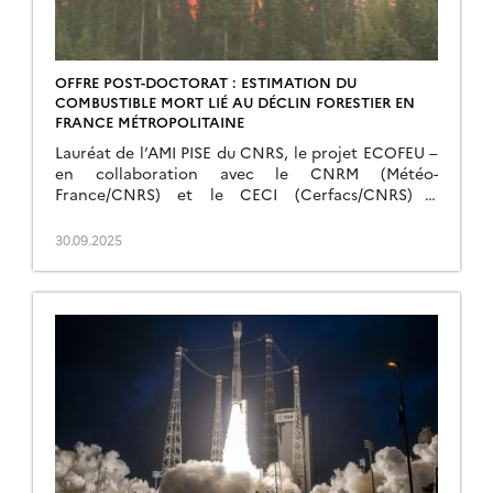
OFFRE POST-DOCTORAT : ESTIMATION DU
COMBUSTIBLE MORT LIÉ AU DÉCLIN FORESTIER EN
FRANCE MÉTROPOLITAINE
Lauréat de l’AMI PISE du CNRS, le projet ECOFEU –
en collaboration avec le CNRM (Météo-
France/CNRS) et le CECI (Cerfacs/CNRS) –
s’attaque au risque croissant des feux de forêts en
France, amplifié par le changement climatique et
30.09.2025
le dépérissement des forêts. En combinant
télédétection spatiale et modélisation, il vise à
mieux comprendre l’évolution des combustibles […]