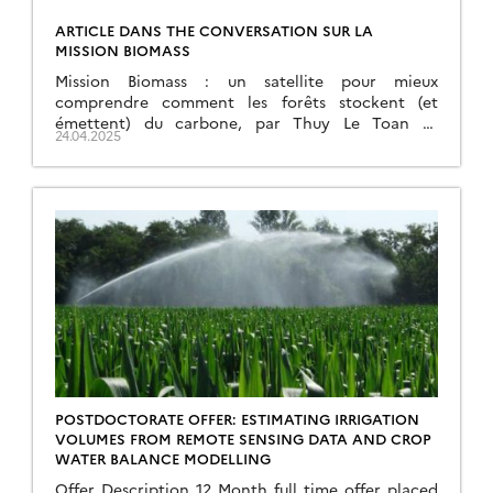
ARTICLE DANS THE CONVERSATION SUR LA
MISSION BIOMASS
Mission Biomass : un satellite pour mieux
comprendre comment les forêts stockent (et
émettent) du carbone, par Thuy Le Toan et
24.04.2025
Alexandre Bouvet (CESBIO)
https://theconversation.com/mission-biomass-un-
satellite-pour-mieux-comprendre-comment-les-
forets-stockent-et-emettent-du-carbone-254316
POSTDOCTORATE OFFER: ESTIMATING IRRIGATION
VOLUMES FROM REMOTE SENSING DATA AND CROP
WATER BALANCE MODELLING
Offer Description 12 Month full time offer placed