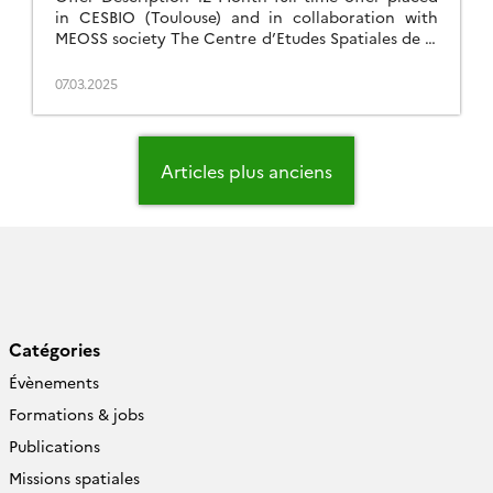
in CESBIO (Toulouse) and in collaboration with
MEOSS society The Centre d’Etudes Spatiales de la
BIOsphère (CESBIO) is a Unité Mixte de Recherche
(Mixed Research Unit) with several supervisory
07.03.2025
bodies (CNES, CNRS, IRD, UT3). CESBIO’s mission
is to improve knowledge of the functioning of the
continental biosphere, […]
Navigation
des
Articles plus anciens
articles
Catégories
Évènements
Formations & jobs
Publications
Missions spatiales