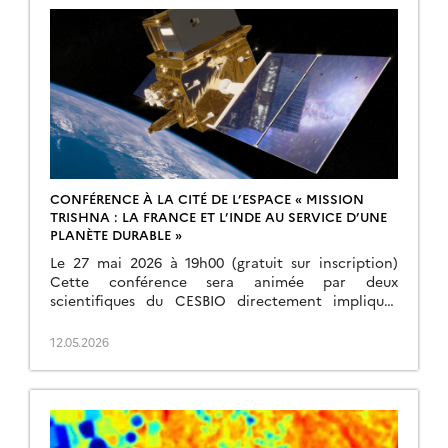
CONFÉRENCE À LA CITÉ DE L’ESPACE « MISSION
TRISHNA : LA FRANCE ET L’INDE AU SERVICE D’UNE
PLANÈTE DURABLE »
Le 27 mai 2026 à 19h00 (gratuit sur inscription)
Cette conférence sera animée par deux
scientifiques du CESBIO directement impliqués
dans la mission TRISHNA. Philippe GAMET,
responsable scientifique du projet pour le CNES,
12.05.2026
pilote des aspects scientifiques de cette mission
développée en partenariat avec l’ISRO.Jean-Louis
ROUJEAN, chercheur au CNRS et spécialiste de
l’étude de l’environnement […]