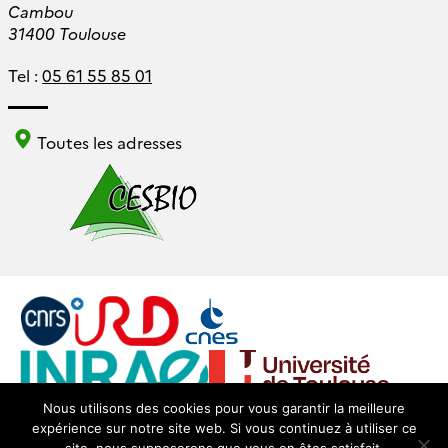
Cambou
31400 Toulouse
Tel :
05 61 55 85 01
Toutes les adresses
Nous utilisons des cookies pour vous garantir la meilleure
expérience sur notre site web. Si vous continuez à utiliser ce
Login
Mentions légales