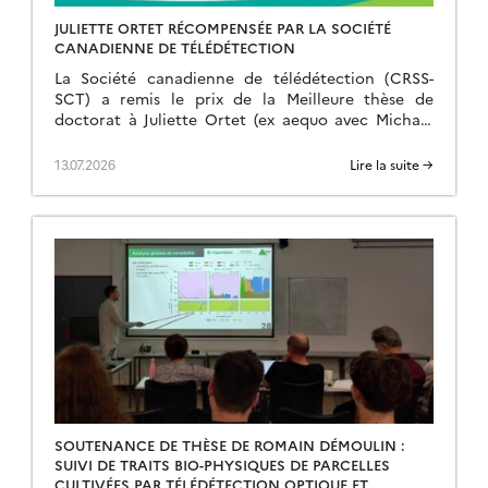
JULIETTE ORTET RÉCOMPENSÉE PAR LA SOCIÉTÉ
CANADIENNE DE TÉLÉDÉTECTION
La Société canadienne de télédétection (CRSS-
SCT) a remis le prix de la Meilleure thèse de
doctorat à Juliette Ortet (ex aequo avec Michael
Allan Merchant) lors du Congrès ISPRS 2026 à
Toronto pour sa thèse intitulée « Mesure et suivi
13.07.2026
Lire la suite →
des températures de surface et pergélisol des
milieux arctiques par télédétection satellite« .
Juliette a réalisé sa […]
SOUTENANCE DE THÈSE DE ROMAIN DÉMOULIN :
SUIVI DE TRAITS BIO-PHYSIQUES DE PARCELLES
CULTIVÉES PAR TÉLÉDÉTECTION OPTIQUE ET