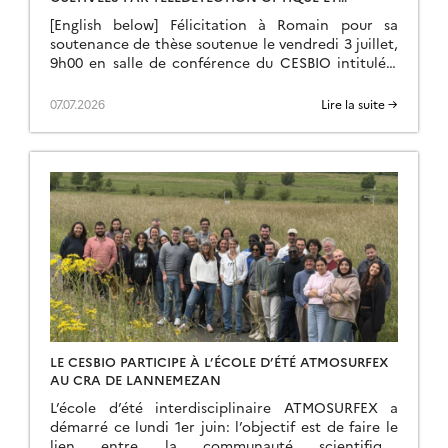
MODÉLISATION 3D DU TRANSFERT RADIATIF
[English below] Félicitation à Romain pour sa
soutenance de thèse soutenue le vendredi 3 juillet,
9h00 en salle de conférence du CESBIO intitulée:
« Suivi de traits bio-physiques de parcelles
cultivées par télédétection optique et
07.07.2026
Lire la suite →
modélisation 3D du transfert radiatif »
Composition du jury : Membres invités : Résumé de
la thèse en français : Dans le contexte de […]
LE CESBIO PARTICIPE À L’ÉCOLE D’ÉTÉ ATMOSURFEX
AU CRA DE LANNEMEZAN
L’école d’été interdisciplinaire ATMOSURFEX a
démarré ce lundi 1er juin: l’objectif est de faire le
lien entre la communauté scientifique