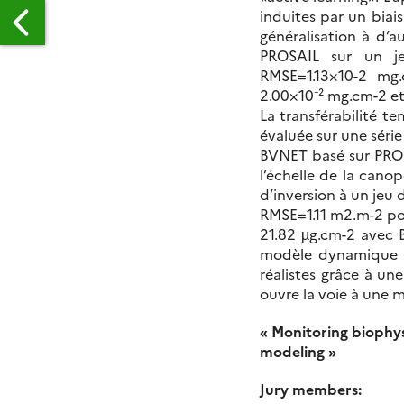
induites par un biais
généralisation à d’a
PROSAIL sur un je
RMSE=1.13×10-2 mg
2.00×10⁻² mg.cm-2 et
La transférabilité t
FRE
évaluée sur une séri
E
BVNET basé sur PROS
TAGE
l’échelle de la canop
d’inversion à un jeu 
ÉSURE
RMSE=1.11 m2.m-2 po
21.82 µg.cm-2 avec
TUDE
modèle dynamique d
ES
réalistes grâce à un
OUPLAGES
ouvre la voie à une me
OSPHÈRE-
TMOSPHÈRE
« Monitoring biophysi
modeling »
Jury members: