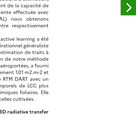
ment de la capacité de
édente effectuée avec
UAL) nous obtenons
tre respectivement
active learning a été
rationnel généraliste
timation de traits à
ation de notre méthode
 aéroportées, a fourni
ement 1.01 m2.m-2 et
du RTM DART avec un
mporels de LCC plus
iques foliaires. Elle
celles cultivées.
 3D radiative transfer