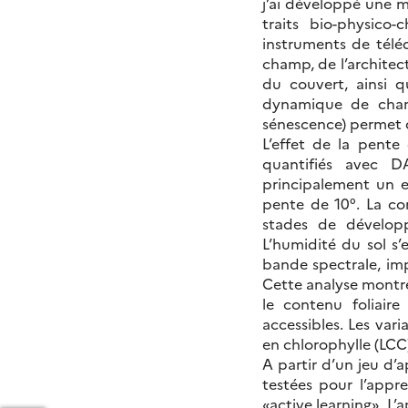
j’ai développé une m
traits bio-physico
instruments de télé
champ, de l’architec
du couvert, ainsi q
dynamique de champ
sénescence) permet d
L’effet de la pente
quantifiés avec D
principalement un ef
pente de 10°. La con
stades de développ
L’humidité du sol 
bande spectrale, imp
Cette analyse montre
le contenu foliaire
accessibles. Les vari
en chlorophylle (LCC
A partir d’un jeu d’
testées pour l’appre
«active learning». L’