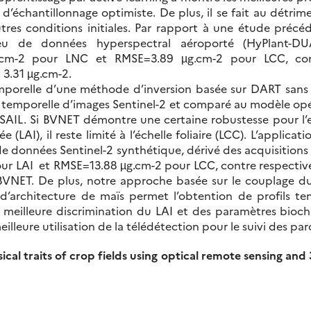
 d’échantillonnage optimiste. De plus, il se fait au détri
utres conditions initiales. Par rapport à une étude préc
u de données hyperspectral aéroporté (HyPlant-D
.cm-2 pour LNC et RMSE=3.89 µg.cm-2 pour LCC, con
 3.31 µg.cm-2.
emporelle d’une méthode d’inversion basée sur DART sans 
e temporelle d’images Sentinel-2 et comparé au modèle opé
AIL. Si BVNET démontre une certaine robustesse pour l’es
ée (LAI), il reste limité à l’échelle foliaire (LCC). L’applic
de données Sentinel-2 synthétique, dérivé des acquisitions
ur LAI et RMSE=13.88 µg.cm-2 pour LCC, contre respectiv
 BVNET. De plus, notre approche basée sur le couplage 
’architecture de maïs permet l’obtention de profils te
e meilleure discrimination du LAI et des paramètres biochim
illeure utilisation de la télédétection pour le suivi des par
cal traits of crop fields using optical remote sensing and