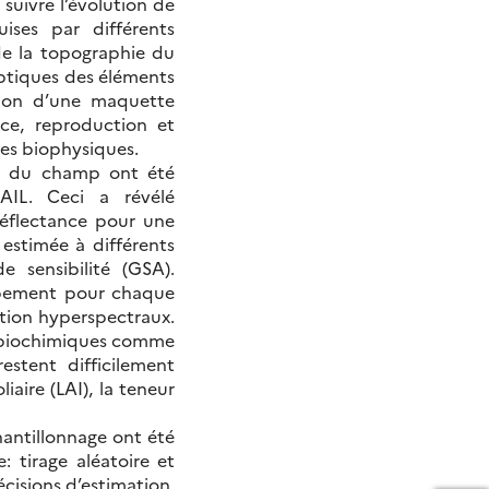
suivre l’évolution de
ises par différents
de la topographie du
optiques des éléments
ation d’une maquette
ce, reproduction et
res biophysiques.
nce du champ ont été
AIL. Ceci a révélé
 réflectance pour une
 estimée à différents
 sensibilité (GSA).
ppement pour chaque
ation hyperspectraux.
ts biochimiques comme
estent difficilement
iaire (LAI), la teneur
hantillonnage ont été
: tirage aléatoire et
écisions d’estimation,