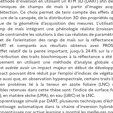
éthode d’inversion en utilisant un RTM 3D (DART) afin de 
-chimiques de champs de maïs à partir d’images acqu
détection. Ce choix permet de tenir compte des effets 
ture de la canopée, de la distribution 3D des propriétés 
ue de la géométrie d’acquisition des mesures. L’utilis
 de maïs intégrant une phénologie réaliste (croissan
e contraindre les solutions à des cas réalistes de paramèt
 et de l’orientation des rangs de maïs sur la réflecta
ART et comparés aux résultats obtenus avec PROS
fet relatif de la pente important, jusqu’à 24.4% sur la
tribution des traits biochimiques à la réflectance a été
ement en utilisant une méthode d’analyse globale de
s’est avérée avoir un impact majeur en début de dévelo
act pouvant être réduit par l’emploi d’indices de végét
 aussi que, en observation hyperspectrale, certains trai
 en protéines lié à la teneur en azote foliaire (LNC) r
ables retenues dans cette thèse sont: l’indice de surface fol
), en matière sèche (LMA), en eau (LWC) et le LNC.
apprentissage simulé par DART, plusieures techniques d’éc
ntissage automatique dans la chaine d’inversion hybride
apprentissage par active learning a montré les meilleures pr