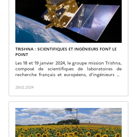
TRISHNA : SCIENTIFIQUES ET INGÉNIEURS FONT LE
POINT
Les 18 et 19 janvier 2024, le groupe mission Trishna,
composé de scientifiques de laboratoires de
recherche français et européens, d’ingénieurs du
CNES et de l’agence spatiale indienne, s’est réuni
en hybride au CESBIO pour faire le point sur la
29.02.2024
mission. ​​La réunion a rassemblé une soixantaine de
personnes mobilisées sur les différentes facettes
du […]