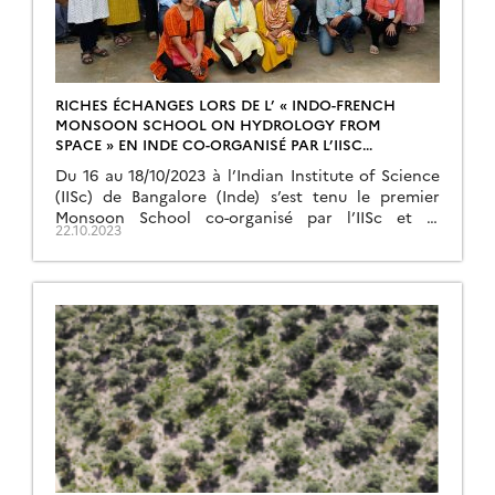
RICHES ÉCHANGES LORS DE L’ « INDO-FRENCH
MONSOON SCHOOL ON HYDROLOGY FROM
SPACE » EN INDE CO-ORGANISÉ PAR L’IISC
BANGALORE ET LE CESBIO
Du 16 au 18/10/2023 à l’Indian Institute of Science
(IISc) de Bangalore (Inde) s’est tenu le premier
Monsoon School co-organisé par l’IISc et le
22.10.2023
CESBIO dédié à l’hydrologie spatiale. A cette
occasion, ce sont près de 40 étudiants et
chercheurs locaux qui ont pu bénéficier d’une
journée de présentations de scientifiques de l’IISc
et du […]