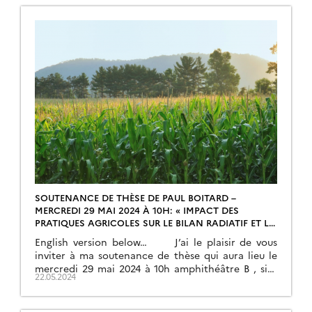
visioconférence […]
SOUTENANCE DE THÈSE DE PAUL BOITARD –
MERCREDI 29 MAI 2024 À 10H: « IMPACT DES
PRATIQUES AGRICOLES SUR LE BILAN RADIATIF ET LA
TEMPÉRATURE DE BRILLANCE DU MAÏS À FINE
English version below… J’ai le plaisir de vous
ÉCHELLE PAR MODÉLISATION PHYSIQUE 3D »
inviter à ma soutenance de thèse qui aura lieu le
mercredi 29 mai 2024 à 10h amphithéâtre B , site
22.05.2024
IUT Paul Sabatier à Auch (32000), 24 Rue
d’Embaquès. Composition du jury: Mme
Agnès BEGUE, Rapporteure, CIRAD Montpellier-