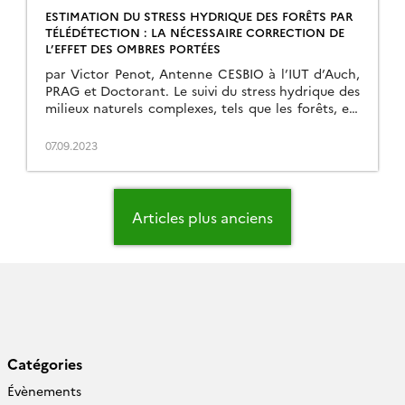
ESTIMATION DU STRESS HYDRIQUE DES FORÊTS PAR
TÉLÉDÉTECTION : LA NÉCESSAIRE CORRECTION DE
L’EFFET DES OMBRES PORTÉES
par Victor Penot, Antenne CESBIO à l’IUT d’Auch,
PRAG et Doctorant. Le suivi du stress hydrique des
milieux naturels complexes, tels que les forêts, est
une des clés de l’évaluation de leur état de santé. A
l’échelle de la canopée – l’arbre – le stress
07.09.2023
hydrique est physiquement lié à la température de
surface des […]
Navigation
des
Articles plus anciens
articles
Catégories
Évènements