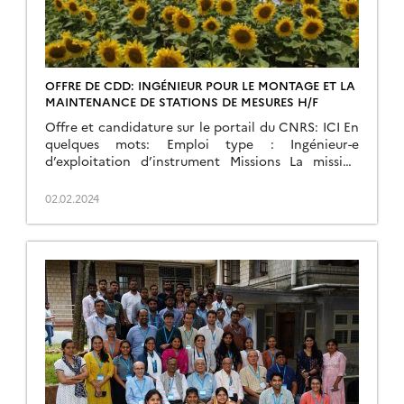
OFFRE DE CDD: INGÉNIEUR POUR LE MONTAGE ET LA
MAINTENANCE DE STATIONS DE MESURES H/F
Offre et candidature sur le portail du CNRS: ICI En
quelques mots: Emploi type : Ingénieur-e
d’exploitation d’instrument Missions La mission
principale consistera à travailler en appuis
instrumental pour toutes les activités terrains liées
02.02.2024
à la préparation de la mission spatiale (Franco-
Indienne) TRISHNA. c-à-d:– Participer au montage
de campagnes de mesures.– Identifier les
instruments en […]