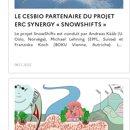
LE CESBIO PARTENAIRE DU PROJET
ERC SYNERGY « SNOWSHIFTS »
Le projet SnowShifts est conduit par Andreas Kääb (U.
Oslo, Norvège), Michael Lehning (EPFL, Suisse) et
Franziska Koch (BOKU Vienne, Autriche). Les
partenaires sont le Centre de recherche des sciences
de la Terre (GFZ) et ANavS GmbH en Allemagne, WSL
Institut pour l’étude de la neige et des avalanches SLF
06.11.2025
en Suisse, et le CESBIO […]