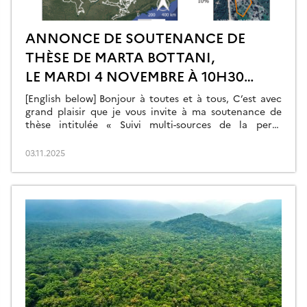
ANNONCE DE SOUTENANCE DE
THÈSE DE MARTA BOTTANI,
LE MARDI 4 NOVEMBRE À 10H30
DANS LA SALLE DES CONFÉRENCES
[English below] Bonjour à toutes et à tous, C’est avec
DU CESBIO
grand plaisir que je vous invite à ma soutenance de
thèse intitulée « Suivi multi-sources de la perte
forestière utilisant des séries temporelles de données
SAR et multispectrales ». La présentation se fera en
03.11.2025
anglais. Celle-ci se déroulera le mardi 4 novembre à
10h30 dans la salle des […]