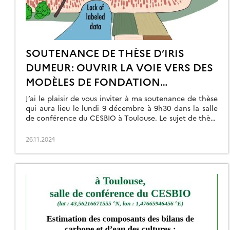
SOUTENANCE DE THÈSE D’IRIS
DUMEUR: OUVRIR LA VOIE VERS DES
MODÈLES DE FONDATION
EXPLOITANT LES SÉRIES
J’ai le plaisir de vous inviter à ma soutenance de thèse
TEMPORELLES D’IMAGES SATELLITES
qui aura lieu le lundi 9 décembre à 9h30 dans la salle
de conférence du CESBIO à Toulouse. Le sujet de thèse
POUR LE SUIVI DES SURFACES
est le suivant: « Ouvrir la voie vers des modèles de
CONTINENTALES
fondation exploitant les séries temporelles d’images
26.11.2024
satellites pour le suivi des surfaces […]