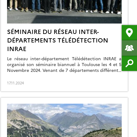
SÉMINAIRE DU RÉSEAU INTER-
DÉPARTEMENTS TÉLÉDÉTECTION
INRAE
Le réseau inter-département Télédétection INRAE a
organisé son séminaire biannuel à Toulouse les 4 et 5
Novembre 2024. Venant de 7 départements différents,
75 personnes ont participé au séminaire. Le premier
jour, après un point sur les activités du réseau, des
17.11.2024
interventions scientifiques ont présenté les missions
spatiales TRISHNA et SWOT ainsi que des applications
[…]