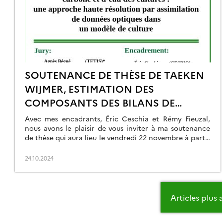
SOUTENANCE DE THÈSE DE TAEKEN
WIJMER, ESTIMATION DES
COMPOSANTS DES BILANS DE
CARBONE ET D’EAU DES CULTURES:
Avec mes encadrants, Éric Ceschia et Rémy Fieuzal,
UNE APPROCHE HAUTE RÉSOLUTION
nous avons le plaisir de vous inviter à ma soutenance
de thèse qui aura lieu le vendredi 22 novembre à partir
PAR ASSIMILATION DE DONNÉES
de 9h30 dans la salle de conférence du CESBIO (18
OPTIQUES DANS UN MODÈLE DE
avenue Edouard Belin, 31400 Toulouse). La modalité de
24.10.2024
la soutenance sera mixte avec une visioconférence
CULTURE
accessible […]
Navigation
Articles plus
des