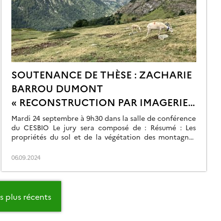
SOUTENANCE DE THÈSE : ZACHARIE
BARROU DUMONT
« RECONSTRUCTION PAR IMAGERIE
SATELLITE DE LA SURFACE ENNEIGÉE
Mardi 24 septembre à 9h30 dans la salle de conférence
DES ALPES ET DES PYRÉNÉES AU
du CESBIO Le jury sera composé de : Résumé : Les
propriétés du sol et de la végétation des montagnes
COURS DES 38 DERNIÈRES ANNÉES
dépendent largement de la durée annuelle de
(1986-2023) »
l’enneigement. Par conséquent, les données sur la
06.09.2024
variabilité spatio-temporelle de la surface enneigée sur
de longues périodes sont […]
es plus récents