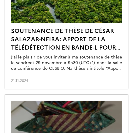
SOUTENANCE DE THÈSE DE CÉSAR
SALAZAR-NEIRA: APPORT DE LA
TÉLÉDÉTECTION EN BANDE-L POUR
L’ÉTUDE DE L’ÉTAT HYDRIQUE DE LA
J’ai le plaisir de vous inviter à ma soutenance de thèse
VÉGÉTATION ET LE SUIVI DE LA
le vendredi 29 novembre à 9h30 (UTC+1) dans la salle
de conférence du CESBIO. Ma thèse s’intitule “Apport
BIOMASSE. – VENDREDI 29 NOV. –
de la télédétection en bande-L pour l’étude de l’état
hydrique de la végétation et le suivi de la biomasse”.
21.11.2024
Une visio sera mise en place Les membres du […]