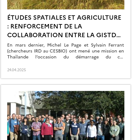
ÉTUDES SPATIALES ET AGRICULTURE
: RENFORCEMENT DE LA
COLLABORATION ENTRE LA GISTDA
ET L’IRD
En mars dernier, Michel Le Page et Sylvain Ferrant
(chercheurs IRD au CESBIO) ont mené une mission en
Thaïlande l’occasion du démarrage du co-
encadrement du master et de la thèse de deux agents
de la GISTDA sur l’utilisation des données spatiales
24.04.2025
dans l’étude de la croissance des cultures de riz et de
cannes à sucre. […]