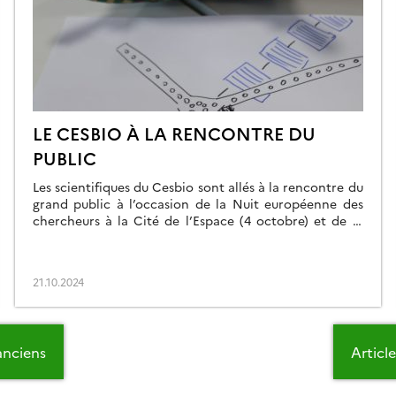
LE CESBIO À LA RENCONTRE DU
PUBLIC
Les scientifiques du Cesbio sont allés à la rencontre du
grand public à l’occasion de la Nuit européenne des
chercheurs à la Cité de l’Espace (4 octobre) et de la
Fête de la science à l’observatoire Midi-Pyrénées (5
octobre). Les curieux de tous âges ont pu découvrir
chambres de respiration et caméra thermique,
21.10.2024
écouter un […]
 anciens
Articl