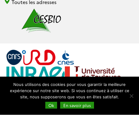
Toutes les adresses
Nous utilisons des cookies pour vous garantir la meilleure
expérience sur notre site web. Si vous continuez à utiliser ce
Login
Mentions légales
site, nous supposerons que vous en êtes satisfait.
Ok
En savoir plus