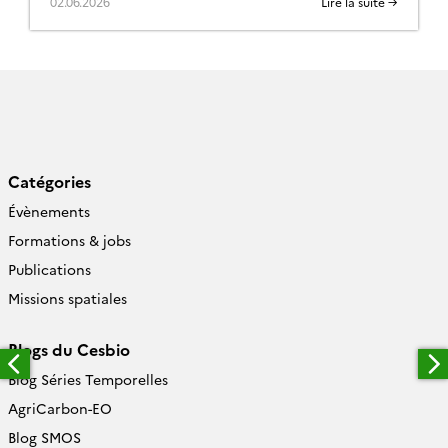
02.06.2026
Lire la suite →
la circulation atmosphérique). Pour cela, un
programme d’une semaine de cours et de travaux
pratiques ont été concoctés, de façon […]
Catégories
Évènements
Formations & jobs
Publications
Missions spatiales
Blogs du Cesbio
Blog Séries Temporelles
AgriCarbon-EO
Blog SMOS