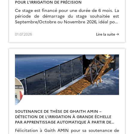
POUR L’IRRIGATION DE PRÉCISION
Ce stage est financé pour une durée de 6 mois. La
période de démarrage du stage souhaitée est
Septembre/Octobre ou Novembre 2026, idéal pour
une césure ! Le stage est proposé dans le contexte
d’un projet financé par le CNES, porté par la
01.07.2026
Lire la suite →
société TerraNIS (Toulouse, parc Techno) et
encadré par deux ingénieurs du CESBIO […]
SOUTENANCE DE THÈSE DE GHAITH AMIN –
DÉTECTION DE L’IRRIGATION À GRANDE ÉCHELLE
PAR APPRENTISSAGE AUTOMATIQUE À PARTIR DE
SÉRIES TEMPORELLES D’IMAGES SATELLITAIRES
Félicitation à Gaith AMIN pour sa soutenance de
MULTI-SOURCES –