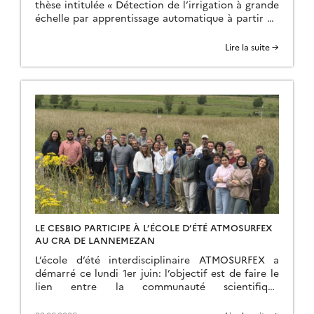
thèse intitulée « Détection de l’irrigation à grande
échelle par apprentissage automatique à partir de
séries temporelles d’images satellitaires multi-
sources », ce vendredi 10 juillet 2026 à 14 h, dans la
Lire la suite →
salle de conférence au CESBIO. Composition du
jury : M. Thierry PELLARIN, Rapporteur, CNRSM.
Dino IENCO, Rapporteur, INRAEM. […]
LE CESBIO PARTICIPE À L’ÉCOLE D’ÉTÉ ATMOSURFEX
AU CRA DE LANNEMEZAN
L’école d’été interdisciplinaire ATMOSURFEX a
démarré ce lundi 1er juin: l’objectif est de faire le
lien entre la communauté scientifique
s’intéressant aux échanges de flux à la surface et la
communauté des atmosphèricien (modélisation de