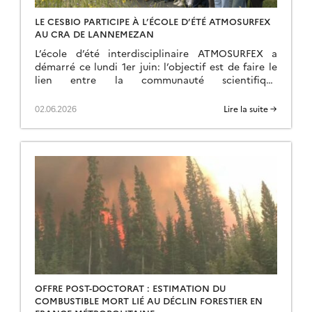
LE CESBIO PARTICIPE À L’ÉCOLE D’ÉTÉ ATMOSURFEX
AU CRA DE LANNEMEZAN
L’école d’été interdisciplinaire ATMOSURFEX a
démarré ce lundi 1er juin: l’objectif est de faire le
lien entre la communauté scientifique
s’intéressant aux échanges de flux à la surface et la
communauté des atmosphèricien (modélisation de
02.06.2026
Lire la suite →
la circulation atmosphérique). Pour cela, un
programme d’une semaine de cours et de travaux
pratiques ont été concoctés, de façon […]
OFFRE POST-DOCTORAT : ESTIMATION DU
COMBUSTIBLE MORT LIÉ AU DÉCLIN FORESTIER EN