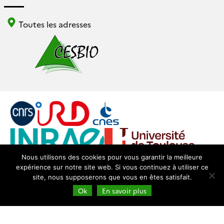
Toutes les adresses
Nous utilisons des cookies pour vous garantir la meilleure
expérience sur notre site web. Si vous continuez à utiliser ce
Login
Mentions légales
site, nous supposerons que vous en êtes satisfait.
Ok
En savoir plus