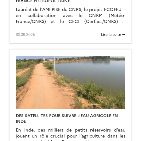
FRANCE MÉTROPOLITAINE
Lauréat de l’AMI PISE du CNRS, le projet ECOFEU –
en collaboration avec le CNRM (Météo-
France/CNRS) et le CECI (Cerfacs/CNRS) –
s’attaque au risque croissant des feux de forêts en
France, amplifié par le changement climatique et
30.09.2025
Lire la suite →
le dépérissement des forêts. En combinant
télédétection spatiale et modélisation, il vise à
mieux comprendre l’évolution des combustibles […]
DES SATELLITES POUR SUIVRE L’EAU AGRICOLE EN
INDE
En Inde, des milliers de petits réservoirs d’eau
jouent un rôle crucial pour l’agriculture dans les