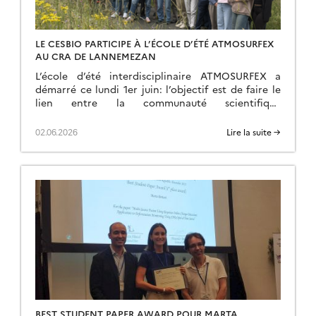
LE CESBIO PARTICIPE À L’ÉCOLE D’ÉTÉ ATMOSURFEX
AU CRA DE LANNEMEZAN
L’école d’été interdisciplinaire ATMOSURFEX a
démarré ce lundi 1er juin: l’objectif est de faire le
lien entre la communauté scientifique
s’intéressant aux échanges de flux à la surface et la
communauté des atmosphèricien (modélisation de
02.06.2026
Lire la suite →
la circulation atmosphérique). Pour cela, un
programme d’une semaine de cours et de travaux
pratiques ont été concoctés, de façon […]
BEST STUDENT PAPER AWARD POUR MARTA