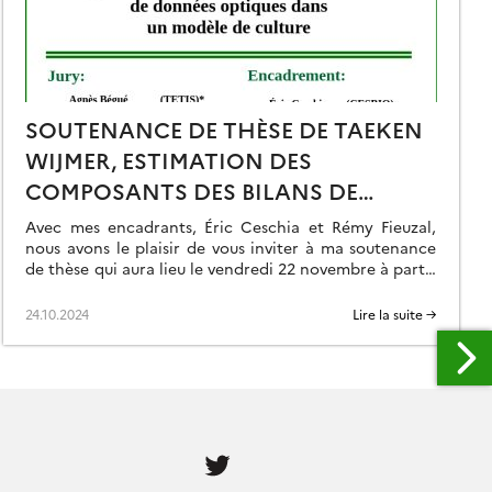
SOUTENANCE DE THÈSE DE TAEKEN
WIJMER, ESTIMATION DES
COMPOSANTS DES BILANS DE
CARBONE ET D’EAU DES CULTURES:
Avec mes encadrants, Éric Ceschia et Rémy Fieuzal,
UNE APPROCHE HAUTE RÉSOLUTION
nous avons le plaisir de vous inviter à ma soutenance
de thèse qui aura lieu le vendredi 22 novembre à partir
PAR ASSIMILATION DE DONNÉES
de 9h30 dans la salle de conférence du CESBIO (18
OPTIQUES DANS UN MODÈLE DE
avenue Edouard Belin, 31400 Toulouse). La modalité de
24.10.2024
Lire la suite →
la soutenance sera mixte avec une visioconférence
CULTURE
accessible […]
Follow
us