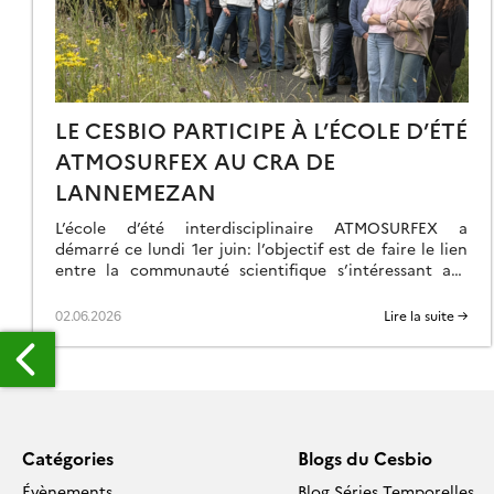
LE CESBIO PARTICIPE À L’ÉCOLE D’ÉTÉ
ATMOSURFEX AU CRA DE
LANNEMEZAN
L’école d’été interdisciplinaire ATMOSURFEX a
démarré ce lundi 1er juin: l’objectif est de faire le lien
entre la communauté scientifique s’intéressant aux
échanges de flux à la surface et la communauté des
atmosphèricien (modélisation de la circulation
02.06.2026
Lire la suite →
atmosphérique). Pour cela, un programme d’une
semaine de cours et de travaux pratiques ont été
concoctés, de façon […]
Catégories
Blogs du Cesbio
ROPHÉE
Évènements
Blog Séries Temporelles