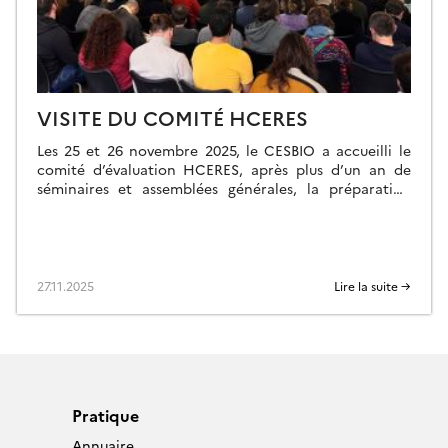
VISITE DU COMITÉ HCERES
Les 25 et 26 novembre 2025, le CESBIO a accueilli le
comité d’évaluation HCERES, après plus d’un an de
séminaires et assemblées générales, la préparation
d’un rapport et des présentations, et la définition
d’une nouvelle organisation. Les échanges minutés ont
avant tout porté sur cette réorganisation (qui fera
l’objet d’un article si elle est approuvée), […]
27.11.2025
Lire la suite →
Pratique
Annuaire