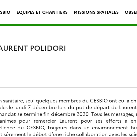
ESBIO
EQUIPES ET CHANTIERS
MISSIONS SPATIALES
OBSE
AURENT POLIDORI
ion sanitaire, seul quelques membres du CESBIO ont eu la c
es le lundi 7 décembre lors du pot de départ de Laurent P
mandat se termine fin décembre 2020. Tous les messages
unanimes pour remercier Laurent pour ses efforts à en
xcellence du CESBIO, toujours dans un environnement hum
t sûrement le début d’une riche collaboration avec les sci