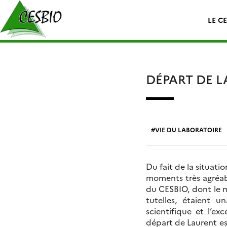
Skip
Rechercher :
to
LE C
content
DÉPART DE L
VIE DU LABORATOIRE
Du fait de la situat
moments très agréabl
du CESBIO, dont le 
tutelles, étaient 
scientifique et l’e
départ de Laurent es