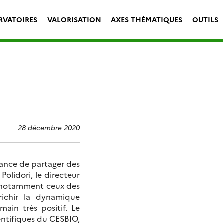
RVATOIRES
VALORISATION
AXES THÉMATIQUES
OUTILS
28 décembre 2020
hance de partager des
olidori, le directeur
, notamment ceux des
richir la dynamique
ain très positif. Le
entifiques du CESBIO,