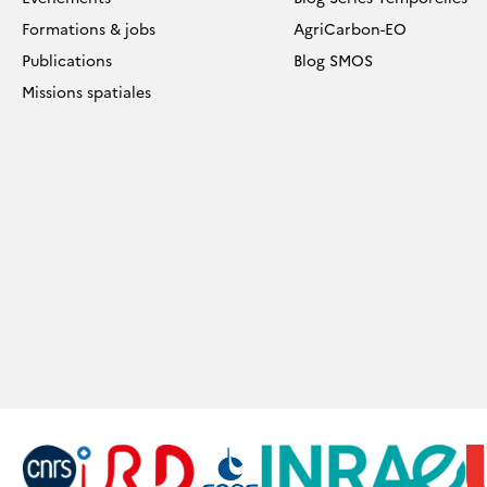
E
Formations & jobs
AgriCarbon-EO
Publications
Blog SMOS
LORISATION
E
Missions spatiales
ECHERCHE
OUR
IMON
ASCOIN