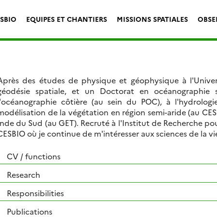
ESBIO
EQUIPES ET CHANTIERS
MISSIONS SPATIALES
OBSE
Après des études de physique et géophysique à l'Univers
géodésie spatiale, et un Doctorat en océanographie s
l'océanographie côtière (au sein du POC), à l'hydrolo
modélisation de la végétation en région semi-aride (au CES
Inde du Sud (au GET). Recruté à l'Institut de Recherche po
CESBIO où je continue de m'intéresser aux sciences de la vie
CV / functions
Research
Responsibilities
Publications