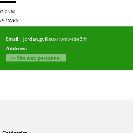
IE CNRS
IE CNRS
Email :
jordan.guilleux
@
univ-tlse3.fr
Address :
>> Site web personnel
Catégories