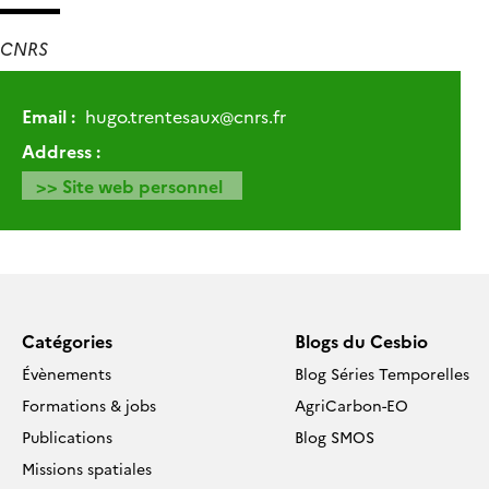
CNRS
Email :
hugo.trentesaux
@
cnrs.fr
Address :
>> Site web personnel
Catégories
Blogs du Cesbio
Évènements
Blog Séries Temporelles
Formations & jobs
AgriCarbon-EO
Publications
Blog SMOS
Missions spatiales