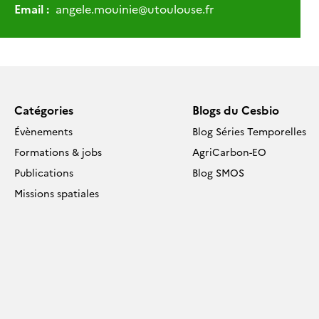
Email :
angele.mouinie
@
utoulouse.fr
Catégories
Blogs du Cesbio
Évènements
Blog Séries Temporelles
Formations & jobs
AgriCarbon-EO
Publications
Blog SMOS
Missions spatiales