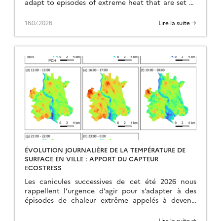
adapt to episodes of extreme heat that are set to
become more frequent, intense, and occur earlier
in the year. In this context, the urban heat island
16.07.2026
Lire la suite →
effect emerges as a major problem. Indeed, cities,
as […]
ÉVOLUTION JOURNALIÈRE DE LA TEMPÉRATURE DE
SURFACE EN VILLE : APPORT DU CAPTEUR
ECOSTRESS
Les canicules successives de cet été 2026 nous
rappellent l’urgence d’agir pour s’adapter à des
épisodes de chaleur extrême appelés à devenir
plus fréquents, intenses et précoces. Dans ce
contexte, la surchauffe urbaine apparaît comme
Lire la suite →