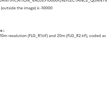
UANTIFICATION_VALUE>10000</REFLECTANCE_QUANTI
(outside the image) is -10000
s :
 10m resolution (FLG_R1.tif) and 20m (FLG_R2.tif), coded as 