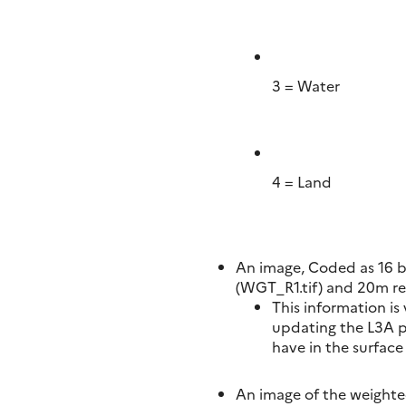
3 = Water
4 = Land
An image, Coded as 16 bi
(WGT_R1.tif) and 20m re
This information is
updating the L3A p
have in the surface
An image of the weighted