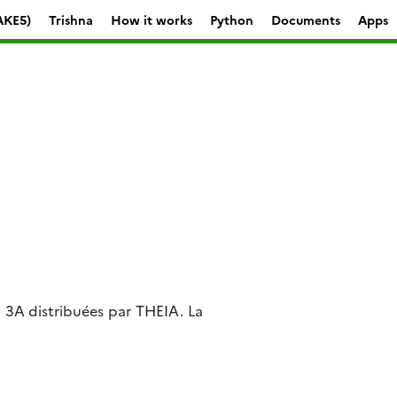
AKE5)
Trishna
How it works
Python
Documents
Apps
u 3A distribuées par THEIA. La