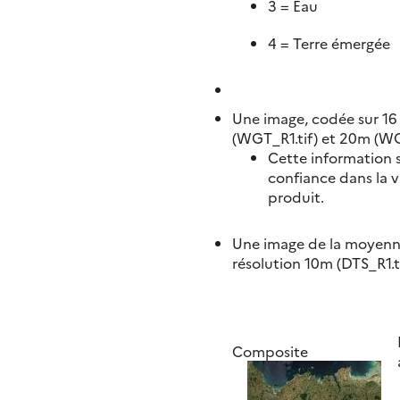
3 = Eau
4 = Terre émergée
Une image, codée sur 16 
(WGT_R1.tif) et 20m (WG
Cette information se
confiance dans la v
produit.
Une image de la moyenne 
résolution 10m (DTS_R1.t
Composite