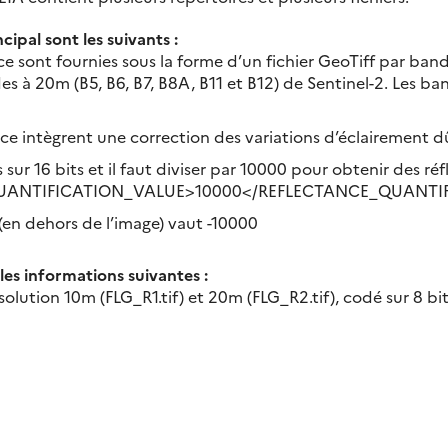
cipal sont les suivants :
ace sont fournies sous la forme d’un fichier GeoTiff par ba
es à 20m (B5, B6, B7, B8A, B11 et B12) de Sentinel-2. Les ba
ce intègrent une correction des variations d’éclairement dû
ur 16 bits et il faut diviser par 10000 pour obtenir des ré
UANTIFICATION_VALUE>10000</REFLECTANCE_QUANTI
en dehors de l’image) vaut -10000
es informations suivantes :
olution 10m (FLG_R1.tif) et 20m (FLG_R2.tif), codé sur 8 bits