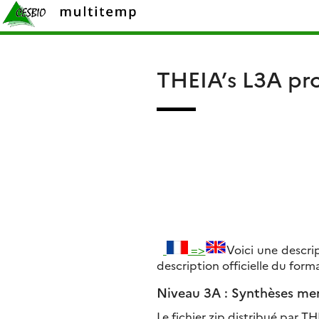
Skip
Rechercher :
to
content
THEIA’s L3A pr
=>
Voici une descri
description officielle du for
Niveau 3A : Synthèses men
Le fichier zip distribué par TH