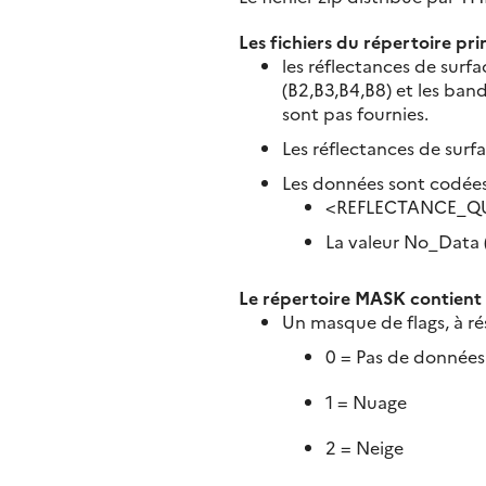
Les fichiers du répertoire prin
les réflectances de surf
(B2,B3,B4,B8) et les band
sont pas fournies.
Les réflectances de surfa
Les données sont codées s
<REFLECTANCE_Q
La valeur No_Data (
Le répertoire MASK contient l
Un masque de flags, à rés
0 = Pas de données
1 = Nuage
2 = Neige