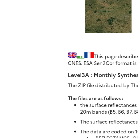
=>
This page describ
CNES. ESA Sen2Cor format is di
Level3A : Monthly Synthese
The ZIP file distributed by The
The files are as follows :
the surface reflectances
20m bands (B5, B6, B7, B
The surface reflectance
The data are coded on 16