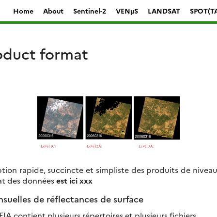
Home
About
Sentinel-2
VENµS
LANDSAT
SPOT(T
oduct format
ption rapide, succincte et simpliste des produits de nivea
mat des données
est ici xxx
suelles de réflectances de surface
EIA contient plusieurs répertoires et plusieurs fichiers.