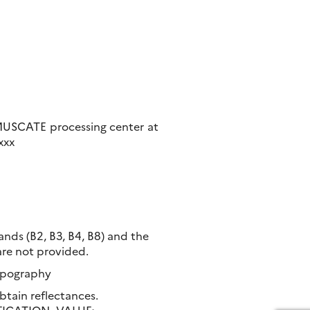
 MUSCATE processing center at
xxx
ands (B2, B3, B4, B8) and the
are not provided.
topography
btain reflectances.