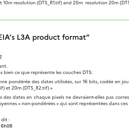
 at 10m resolution (DTS_R1.tif) and 20m resolution 20m (DTS
IA’s L3A product format
”
2
ant.
s bien ce que représente les couches DTS:
e pondérée des dates utilisées, sur 16 bits, codée en jours
if) et 20m (DTS_R2.tif) »
des dates en chaque pixels ne devraient-elles pas corre
moyennes « non-pondérées » qui sont représentées dans ces
dit :
 6h08