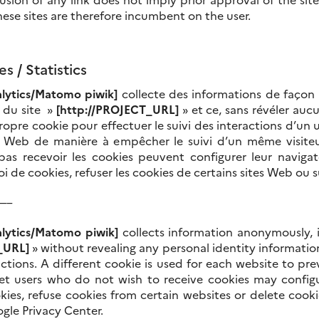
hese sites are therefore incumbent on the user.
es /
Statistics
lytics/Matomo piwik]
collecte des informations de façon 
é du site »
[http://PROJECT_URL]
» et ce, sans révéler aucu
propre cookie pour effectuer le suivi des interactions d’un ut
 Web de manière à empêcher le suivi d’un même visiteur 
pas recevoir les cookies peuvent configurer leur navigat
 de cookies, refuser les cookies de certains sites Web ou s
—–
lytics/Matomo piwik]
collects information anonymously, in
_URL]
» without revealing any personal identity information
actions. A different cookie is used for each website to pr
rnet users who do not wish to receive cookies may confi
kies, refuse cookies from certain websites or delete cooki
ogle Privacy Center.