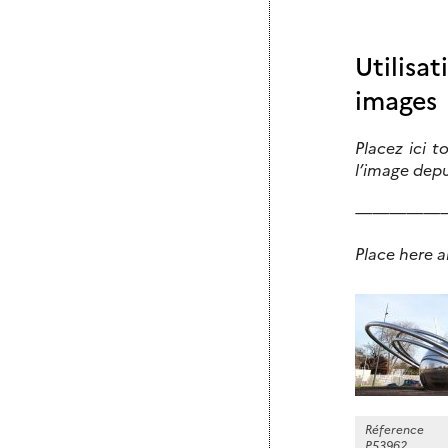
Utilisa
images
Placez ici t
l’image depu
—————
Place here a
Réference
P53962