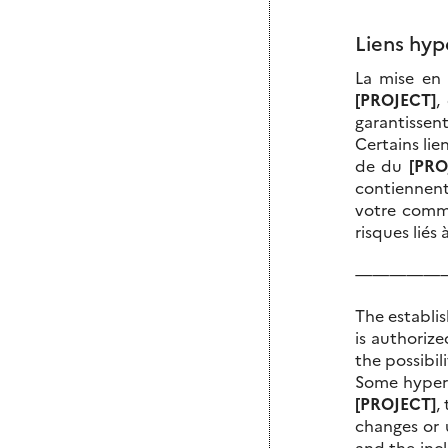
Liens hyp
La mise en 
[PROJECT]
,
garantissent 
Certains lie
de du
[PRO
contiennent 
votre commo
risques liés 
—————
The establis
is authoriz
the possibil
Some hypert
[PROJECT]
,
changes or
and the incl