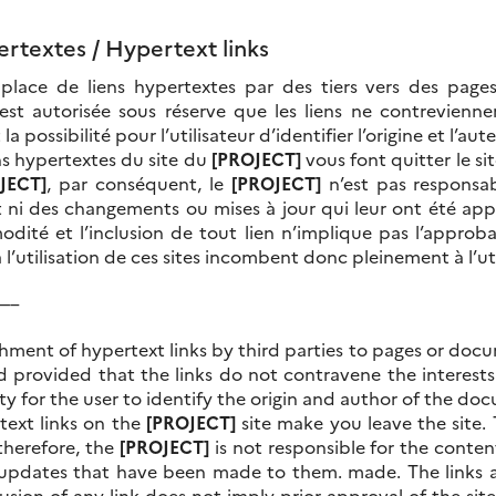
ertextes /
Hypertext links
place de liens hypertextes par des tiers vers des page
 est autorisée sous réserve que les liens ne contrevienn
la possibilité pour l’utilisateur d’identifier l’origine et l’
ns hypertextes du site du
[PROJECT]
vous font quitter le sit
JECT]
, par conséquent, le
[PROJECT]
n’est pas responsab
ni des changements ou mises à jour qui leur ont été appor
dité et l’inclusion de tout lien n’implique pas l’approba
à l’utilisation de ces sites incombent donc pleinement à l’uti
—–
hment of hypertext links by third parties to pages or doc
ed provided that the links do not contravene the interest
ity
for the user to identify the origin and author of the do
ext links on the
[PROJECT]
site make you leave the site.
 therefore, the
[PROJECT]
is not responsible for the content
 updates that have been made to them.
made.
The links 
usion of any link does not imply prior approval of the sit