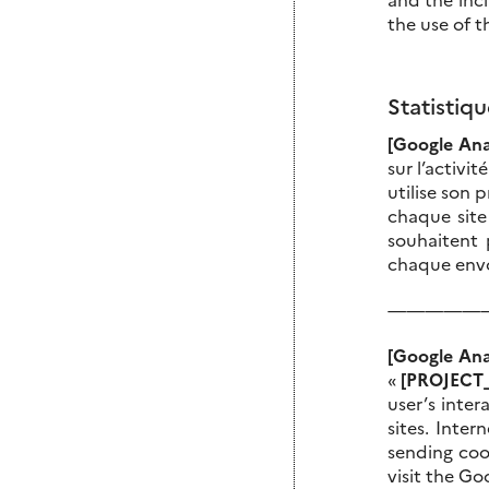
the use of t
Statistiqu
[Google Ana
sur l’activit
utilise son 
chaque site
souhaitent 
chaque envoi
—————
[Google Ana
«
[PROJECT
user’s inter
sites. Inte
sending coo
visit the Go