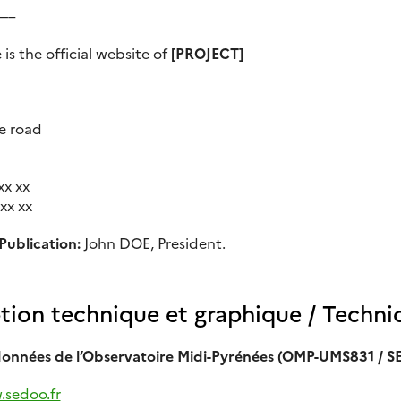
—–
 is the official website of
[PROJECT]
e road
xx xx
 xx xx
Publication:
John DOE, President.
ion technique et graphique /
Technic
données de l’Observatoire Midi-Pyrénées (OMP-UMS831 / 
.sedoo.fr