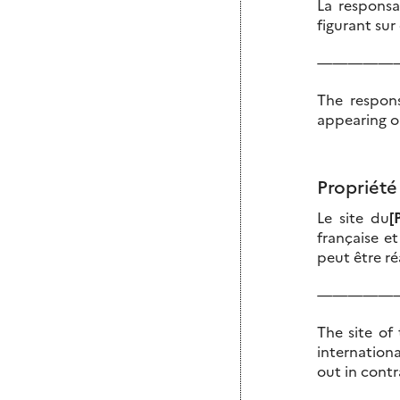
La responsa
figurant sur
—————
The respons
appearing on
Propriété 
Le site du
[
française e
peut être ré
—————
The site of
internationa
out in contr