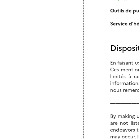
Outils de pu
Service d’h
Disposi
En faisant u
Ces mention
limités à c
informations
nous remerci
—————
By making us
are not lis
endeavors t
may occur.