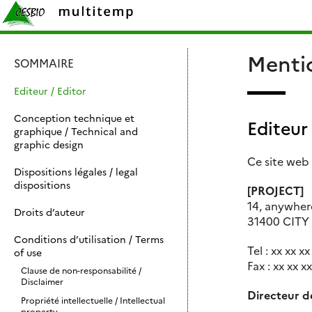
Skip
Rechercher :
to
content
Mentio
SOMMAIRE
Editeur / Editor
Conception technique et
Editeur 
graphique / Technical and
graphic design
Ce site web e
Dispositions légales / legal
dispositions
[PROJECT]
14, anywher
Droits d’auteur
31400 CITY
Conditions d’utilisation / Terms
Tel : xx xx xx
of use
Fax : xx xx xx
Clause de non-responsabilité /
Disclaimer
Directeur de
Propriété intellectuelle / Intellectual
property