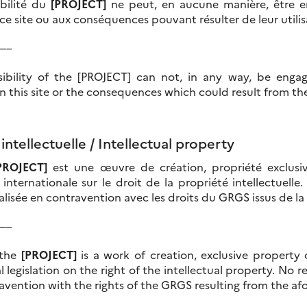
bilité du
[PROJECT]
ne peut, en aucune manière, être e
 ce site ou aux conséquences pouvant résulter de leur utilis
—–
ibility of the [PROJECT] can not, in any way, be enga
 this site or the consequences which could result from thei
intellectuelle /
Intellectual property
PROJECT]
est une œuvre de création, propriété exclus
t internationale sur le droit de la propriété intellectuel
alisée en contravention avec les droits du GRGS issus de la l
—–
 the
[PROJECT]
is a work of creation, exclusive property
l legislation on the right of the intellectual property.
No re
avention with the rights of the GRGS resulting from the af