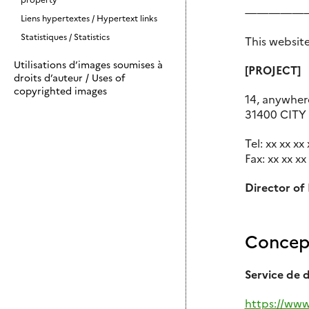
—————
Liens hypertextes / Hypertext links
Statistiques / Statistics
This website
Utilisations d’images soumises à
[PROJECT]
droits d’auteur / Uses of
copyrighted images
14, anywher
31400 CITY
Tel: xx xx xx 
Fax: xx xx xx
Director of 
Concept
Service de 
https://www