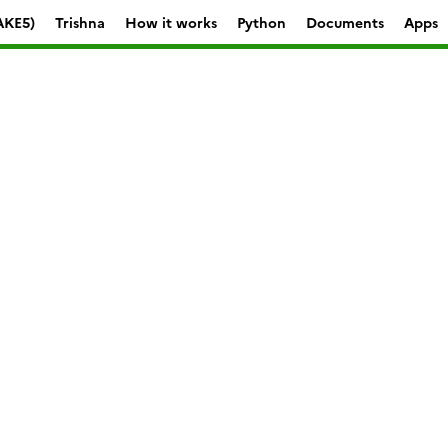
AKE5)
Trishna
How it works
Python
Documents
Apps