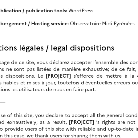
blication / publication tools:
WordPress
ébergement / Hosting service:
Observatoire Midi-Pyrénées
tions légales /
legal dispositions
sage de ce site, vous déclarez accepter l’ensemble des con
s ne sont pas listées de manière exhaustive; de ce fait,
es dispositions. Le
[PROJECT]
s’efforce de mettre à la d
 fiables et mises à jour, toutefois d’éventuelles erreurs 
ons les utilisateurs de nous en faire part.
—–
e of this site, you declare to accept all the general con
ted exhaustively;
as a result,
[PROJECT]
‘s rights are not 
o provide users of this site with reliable and up-to-date 
In this case, we thank users for sharing them with us.