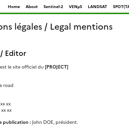
Home
About
Sentinel-2
VENµS
LANDSAT
SPOT(T
ns légales / Legal mentions
/ Editor
st le site officiel du
[PROJECT]
e road
 xx xx
 xx xx
 publication :
John DOE, président.