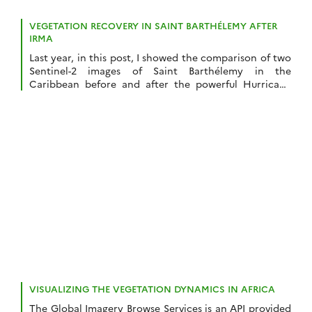
végétation aux quatre coins du globe. Mais, les
cordonniers sont souvent les plus mal chaussés…
VEGETATION RECOVERY IN SAINT BARTHÉLEMY AFTER
Pourraient-ils étudier leur propre pelouse par satellite ?
IRMA
[…]
Last year, in this post, I showed the comparison of two
Sentinel-2 images of Saint Barthélemy in the
Caribbean before and after the powerful Hurricane
Irma. A new feature in the EO Browser enables to plot
the evolution of the mean NDVI within a polygon. I
drew a rough polygon of Saint Barthélemy to check […]
VISUALIZING THE VEGETATION DYNAMICS IN AFRICA
The Global Imagery Browse Services is an API provided