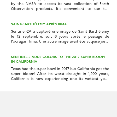
by the NASA to access its vast collection of Earth
Observation products. It’s convenient to use the
Worldview online data browser to get the right URL
template. Just click on « Take a snapshot » and copy
the URL. For example the following URL allows you to
SAINT-BARTHÉLEMY APRÈS IRMA
download […]
Sentinel-2A a capturé une image de Saint Barthélemy
le 12 septembre, soit 6 jours après le passage de
l’ouragan Irma. Une autre image avait été acquise juste
avant le passage de l’ouragan le 04 septembre par sa
petite sœur Sentinel-2B. Le contraste entre ces deux
images est saisissant. Ici j’ai utilisé un rendu qui mixe
SENTINEL-2 ADDS COLORS TO THE 2017 SUPER BLOOM
[…]
IN CALIFORNIA
Texas had the super bowl in 2017 but California got the
super bloom! After its worst drought in 1,200 years,
California is now experiencing one its wettest year.
The Sierra Nevada snowpack is currently one of the
biggest ever recorded. In February, severe winter
rainfalls caused the evacuation of many California
residents under the threat of […]