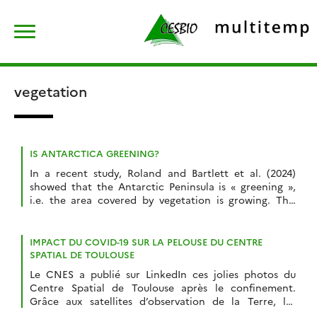
Skip
Rechercher :
to
content
vegetation
IS ANTARCTICA GREENING?
In a recent study, Roland and Bartlett et al. (2024)
showed that the Antarctic Peninsula is « greening »,
i.e. the area covered by vegetation is growing. This
article published in Nature Geoscience was featured in
many media outlets. The authors drew this conclusion
from the analysis of 35 years of Landsat images. More
IMPACT DU COVID-19 SUR LA PELOUSE DU CENTRE
specifically, they computed […]
SPATIAL DE TOULOUSE
Le CNES a publié sur LinkedIn ces jolies photos du
Centre Spatial de Toulouse après le confinement.
Grâce aux satellites d’observation de la Terre, les
ingénieurs du CNES sont capables d’étudier la