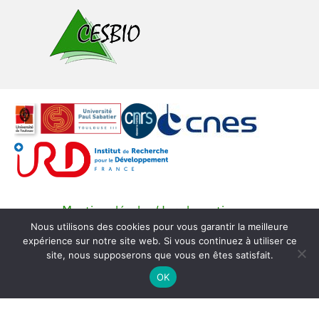
Mentions légales / Legal mentions
Nous utilisons des cookies pour vous garantir la meilleure
© Copyright CESBIO -
SEDOO (Service de Données
expérience sur notre site web. Si vous continuez à utiliser ce
OMP)
site, nous supposerons que vous en êtes satisfait.
OK