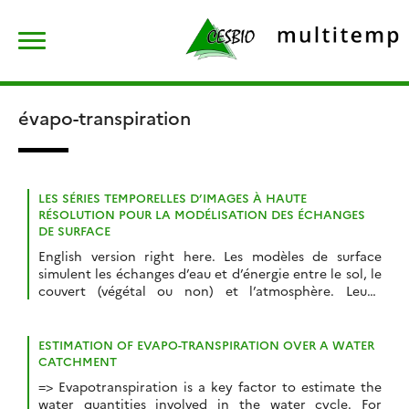
Skip
Rechercher :
to
content
évapo-transpiration
LES SÉRIES TEMPORELLES D’IMAGES À HAUTE
RÉSOLUTION POUR LA MODÉLISATION DES ÉCHANGES
DE SURFACE
English version right here. Les modèles de surface
simulent les échanges d’eau et d’énergie entre le sol, le
couvert (végétal ou non) et l’atmosphère. Leurs
applications vont de la prévision numérique du temps
à la modélisation de l’état hydrique des sols.
Cependant, ces modèles, initialement conçus pour
ESTIMATION OF EVAPO-TRANSPIRATION OVER A WATER
simuler de grandes étendues, utilisent des paramètres
CATCHMENT
du couvert […]
=> Evapotranspiration is a key factor to estimate the
water quantities involved in the water cycle. For