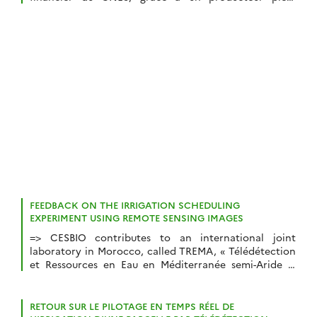
d’idées, Gérard Dedieu (qui ne fume pas encore le
cigare), grâce à un scénariste-réalisateur de talent
(Thierry Gentet), le seul réalisateur de cinéma qui
comprend la mécanique spatiale, et […]
FEEDBACK ON THE IRRIGATION SCHEDULING
EXPERIMENT USING REMOTE SENSING IMAGES
=> CESBIO contributes to an international joint
laboratory in Morocco, called TREMA, « Télédétection
et Ressources en Eau en Méditerranée semi-Aride »,
which means « Remote Sensing and Water Resources
in Semi-Arid Mediterranean ». This year, this
laboratory has embarked on an ambitious experiment
RETOUR SUR LE PILOTAGE EN TEMPS RÉEL DE