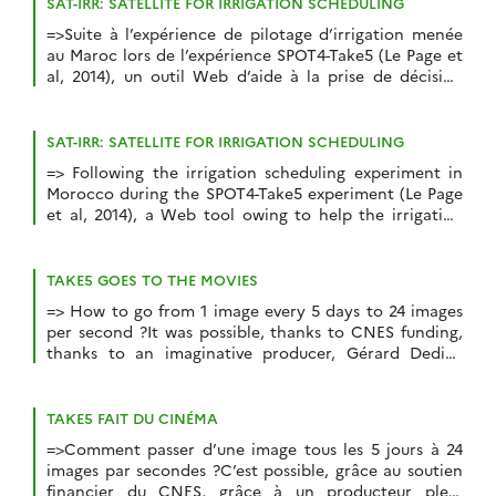
SAT-IRR: SATELLITE FOR IRRIGATION SCHEDULING
=>Suite à l’expérience de pilotage d’irrigation menée
au Maroc lors de l’expérience SPOT4-Take5 (Le Page et
al, 2014), un outil Web d’aide à la prise de décision
d’irrigation est en cours de développement (http://osr-
cesbio.ups-tlse.fr/Satirr). L’outil est fonctionnel sur trois
tuiles Landsat8 situées à Marrakech au Maroc,
SAT-IRR: SATELLITE FOR IRRIGATION SCHEDULING
Kairouan en Tunisie, Toulouse en France. L’outil
=> Following the irrigation scheduling experiment in
s’adresse à des […]
Morocco during the SPOT4-Take5 experiment (Le Page
et al, 2014), a Web tool owing to help the irrigation
decision making is under development (http://osr-
cesbio.ups-tlse.fr/Satirr). The tool is functional on
three Landsat8 tiles: Marrakech in Morocco, Kairouan
TAKE5 GOES TO THE MOVIES
in Tunisia, Toulouse, France. As the tool is addressing
=> How to go from 1 image every 5 days to 24 images
irrigators, the idea is […]
per second ?It was possible, thanks to CNES funding,
thanks to an imaginative producer, Gérard Dedieu
(who does not smoke cigars yet), thanks to a talented
film director and scenarist, Thierry Gentet (the only
film director who understands space mechanics), and
TAKE5 FAIT DU CINÉMA
thanks […]
=>Comment passer d’une image tous les 5 jours à 24
images par secondes ?C’est possible, grâce au soutien
financier du CNES, grâce à un producteur plein