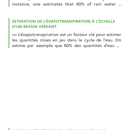
instance, one extimates that 60% of rain water is
evapo-transpirated, and wheat plant releases 500mm
of water through evapotraspiration. It is therefore
useful to monitor this variable along the agricultural
ESTIMATION DE L’ÉVAPOTRANSPIRATION À L’ÉCHELLE
seasons, to estimate the crop water needs and […]
D’UN BASSIN VERSANT.
=> L’évapotranspiration est un facteur clé pour estimer
les quantités mises en jeu dans le cycle de l’eau. On
estime par exemple que 60% des quantités d’eau de
pluie sont évapotranspirées, et par exemple, un plan
de blé rejette environ 500mm d’eau par an via le
processus d’évapotranspiration. Les volumes en
question sont donc très […]