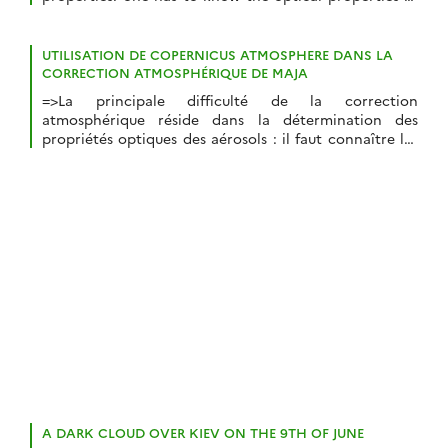
the aerosol type present in the atmosphere and
determine their optical thickness. Using Sentinel-2
data to determine the aerosol type is very
UTILISATION DE COPERNICUS ATMOSPHERE DANS LA
complicated, and our MAJA processor, used to
CORRECTION ATMOSPHÉRIQUE DE MAJA
generate […]
=>La principale difficulté de la correction
atmosphérique réside dans la détermination des
propriétés optiques des aérosols : il faut connaître les
propriétés optiques du type d’aérosols présent dans
l’atmosphère et déterminer leur quantité, symbolisée
par l’épaisseur optique. Il est très difficile, à partir des
données Sentinel-2, de déterminer le type d’aérosols,
et notre chaîne MAJA, […]
A DARK CLOUD OVER KIEV ON THE 9TH OF JUNE