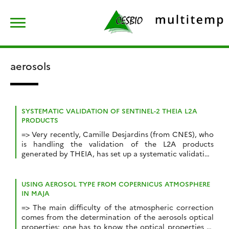
Skip
Rechercher :
to
content
aerosols
SYSTEMATIC VALIDATION OF SENTINEL-2 THEIA L2A
PRODUCTS
=> Very recently, Camille Desjardins (from CNES), who
is handling the validation of the L2A products
generated by THEIA, has set up a systematic validation
of the products delivered by MAJA, with the help of an
operational service from CNES (OT/PE) (Bruno Besson,
and Nicolas Guilleminot from Thales Services, using
USING AEROSOL TYPE FROM COPERNICUS ATMOSPHERE
tools developed by Aurélie Courtois, […]
IN MAJA
=> The main difficulty of the atmospheric correction
comes from the determination of the aerosols optical
properties: one has to know the optical properties of