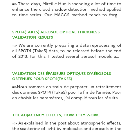
=> These days, Mireille Huc is spending a lot of time to
enhance the cloud shadow detection method applied
to time series. Our MACCS method tends to forget
some shadows when they are partly hidden under the
cloud. We will explain in a future article the defects of
the present method and how we will […]
SPOT4(TAKE5) AEROSOL OPTICAL THICKNESS
VALIDATION RESULTS
=> We are currently preparing a data reprocessing of
all SPOT4 (Take5) data, to be released before the end
of 2013. For this, I tested several aerosol models and
compiled all the validation results for our multi-
temporal Aerosol Optical Thickness (AOT) estimation
method named MACCS. Our estimates are compared
VALIDATION DES ÉPAISEURS OPTIQUES D’AÉROSOLS
to AERONET in-situ AOT measurements.The MACCS […]
OBTENUES POUR SPOT4(TAKE5)
=>Nous sommes en train de préparer un retraitement
des données SPOT4 (Take5) pour la fin de l’année. Pour
en choisir les paramètres, j’ai compilé tous les résultats
de validation des épaisseurs optiques mesurées par
notre méthode MACCS, en les comparant avec celles
mesurées par le réseau Aeronet. Dans la méthode
THE ADJACENCY EFFECTS, HOW THEY WORK.
MACCS appliquée à SPOT4(Take5), en […]
=> As explained in the post about atmospheric effects,
the scattering of light by molecules and aerosols in the