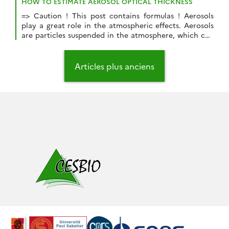
signal en provenance de la surface (la transmission
HOW TO ESTIMATE AEROSOL OPTICAL THICKNESS
atmosphérique), et rend les images floues (les effets
=> Caution ! This post contains formulas ! Aerosols
d’environnement). […]
play a great role in the atmospheric effects. Aerosols
are particles suspended in the atmosphere, which can
be of several types: sand or dust, soot from
combustion, sulfates or sea salt, surrounded by water…
Navigation
Their size ranges between 0.1 micron and a few
des
Articles plus anciens
microns, depending on […]
articles