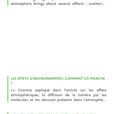
atmosphere brings about several effects : scattering
adds some haze on the images (the atmospheric
reflectance), lessens the signal from the surface (the
atmospheric transmission), and blurs the images (the
adjacency effects). This post is about […]
LES EFFETS D’ENVIRONNEMENT, COMMENT ÇA MARCHE
?
=> Comme expliqué dans l’article sur les effets
atmosphériques, la diffusion de la lumière par les
molécules et les aérosols présents dans l’atmosphère
provoque plusieurs effets. La diffusion ajoute un voile
aux données (la réflectance atmosphérique), atténue le