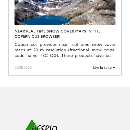
NEAR REAL TIME SNOW COVER MAPS IN THE
COPERNICUS BROWSER!
Copernicus provides near real time snow cover
maps at 20 m resolution (fractional snow cover,
code name: FSC OG). These products have been
recently reprocessed and are now available
through the Copernicus Data Space Ecosystem
26.05.2026
Lire la suite →
(CDSE) API and visualization tool, the Copernicus
Browser! The latter is very useful to explore the
data, for example if […]