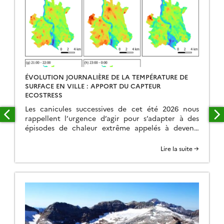
ÉVOLUTION JOURNALIÈRE DE LA TEMPÉRATURE DE
SURFACE EN VILLE : APPORT DU CAPTEUR
ECOSTRESS
Les canicules successives de cet été 2026 nous
rappellent l’urgence d’agir pour s’adapter à des
épisodes de chaleur extrême appelés à devenir
plus fréquents, intenses et précoces. Dans ce
contexte, la surchauffe urbaine apparaît comme
Lire la suite →
un problème majeur. En effet, les villes, telles
qu’elles sont construites aujourd’hui, présentent
des températures plus élevées de plusieurs degrés
[…]