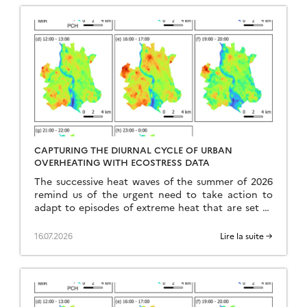
CAPTURING THE DIURNAL CYCLE OF URBAN
OVERHEATING WITH ECOSTRESS DATA
The successive heat waves of the summer of 2026
remind us of the urgent need to take action to
adapt to episodes of extreme heat that are set to
become more frequent, intense, and occur earlier
in the year. In this context, the urban heat island
16.07.2026
Lire la suite →
effect emerges as a major problem. Indeed, cities,
as […]