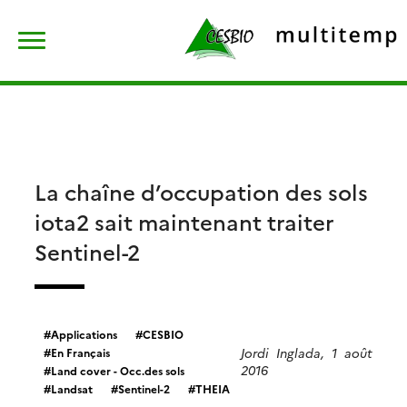
Skip
Rechercher :
to
content
La chaîne d’occupation des sols
iota2 sait maintenant traiter
Sentinel-2
Applications
CESBIO
Jordi Inglada, 1 août
En Français
2016
Land cover - Occ.des sols
Landsat
Sentinel-2
THEIA