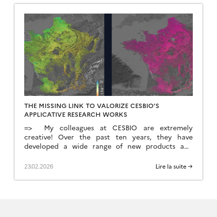
l’équivalent […]
THE MISSING LINK TO VALORIZE CESBIO’S
APPLICATIVE RESEARCH WORKS
=> My colleagues at CESBIO are extremely
creative! Over the past ten years, they have
developed a wide range of new products and
methods for extracting information from
Copernicus data. They don’t just develop and
23.02.2026
Lire la suite →
validate the method on a few sites; they continue
their work until they have produced data for the
whole of […]