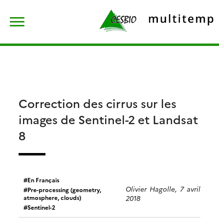
Skip
Rechercher :
to
content
Correction des cirrus sur les
images de Sentinel-2 et Landsat
8
En Français
Olivier Hagolle, 7 avril
Pre-processing (geometry,
atmosphere, clouds)
2018
Sentinel-2