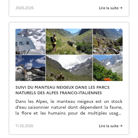
recently reprocessed and are now available
through the Copernicus Data Space Ecosystem
26.05.2026
Lire la suite →
(CDSE) API and visualization tool, the Copernicus
Browser! The latter is very useful to explore the
data, for example if […]
SUIVI DU MANTEAU NEIGEUX DANS LES PARCS
NATURELS DES ALPES FRANCO-ITALIENNES
Dans les Alpes, le manteau neigeux est un stock
d’eau saisonnier naturel dont dépendent la faune,
la flore et les humains pour de multiples usages
(refuges, bétail, etc.). Dans le cadre du projet
ACLIMO financé par le programme européen
11.05.2026
Lire la suite →
Interreg ALCOTRA, le Cesbio a été sollicité pour
mettre en oeuvre un outil d’estimation de