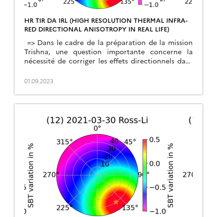
HR TIR DA IRL (HIGH RESOLUTION THERMAL INFRA-
RED DIRECTIONAL ANISOTROPY IN REAL LIFE)
=> Dans le cadre de la préparation de la mission
Trishna, une question importante concerne la
nécessité de corriger les effets directionnels dans
les images, ainsi que la méthode à appliquer.
Certains d’entre vous sont sans doute familiers de
01.09.2023
l’effet dit de « hotspot » dans le domaine réflectif,
qui a été bien illustré sur notre blog. […]