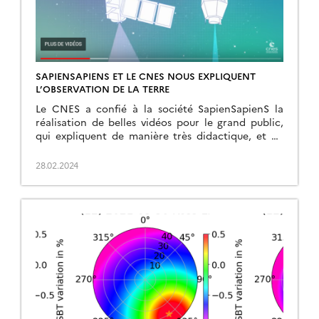
SAPIENSAPIENS ET LE CNES NOUS EXPLIQUENT
L’OBSERVATION DE LA TERRE
Le CNES a confié à la société SapienSapienS la
réalisation de belles vidéos pour le grand public,
qui expliquent de manière très didactique, et en
moins de 5 minutes, différentes thématiques
d’observation de la terre. Trois d’entre-elles font la
28.02.2024
part belle aux travaux du CESBIO, et je suis très fier
d’avoir contribué à la première […]