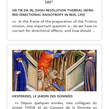
HR TIR DA IRL (HIGH RESOLUTION THERMAL INFRA-
RED DIRECTIONAL ANISOTROPY IN REAL LIFE)
=> In the frame of the preparation of the Trishna
mission, one important question is : do we have to
correct for directional effects, and how should we
do it ? Some of you may be familiar with the so-
called hotspot effect in the reflective domain,
which is well illustrated on our blog. Well in […]
HESPÉRIDES, LE JARDIN DES DONNÉES
=> Depuis quelques années, mes collègues du
projet THEIA et du Campus de la Donnée au