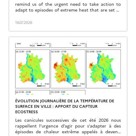
remind us of the urgent need to take action to
adapt to episodes of extreme heat that are set to
become more frequent, intense, and occur earlier
in the year. In this context, the urban heat island
16.07.2026
effect emerges as a major problem. Indeed, cities,
as […]
ÉVOLUTION JOURNALIÈRE DE LA TEMPÉRATURE DE
SURFACE EN VILLE : APPORT DU CAPTEUR
ECOSTRESS
Les canicules successives de cet été 2026 nous
rappellent l’urgence d’agir pour s’adapter à des
épisodes de chaleur extrême appelés à devenir