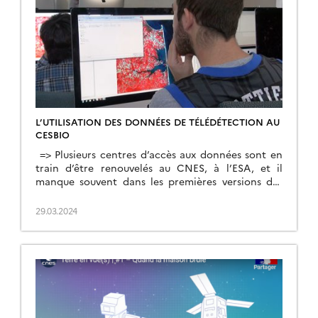
L’UTILISATION DES DONNÉES DE TÉLÉDÉTECTION AU
CESBIO
=> Plusieurs centres d’accès aux données sont en
train d’être renouvelés au CNES, à l’ESA, et il
manque souvent dans les premières versions des
caractéristiques dont nous aurions besoin. Avec
des collègues du CESBIO, nous avons fait une
29.03.2024
présentation au CNES de la manière dont nous
utilisons les données. Voici une version écrite de
cette […]