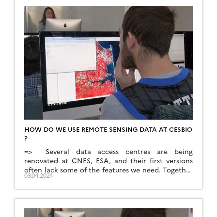
HOW DO WE USE REMOTE SENSING DATA AT CESBIO
?
=> Several data access centres are being
renovated at CNES, ESA, and their first versions
often lack some of the features we need. Together
03.04.2024
with colleagues from CESBIO, we have made a
presentation of the way we use remote sensing
(RS) data: here is a text version of this
presentation. Of course, there are as […]