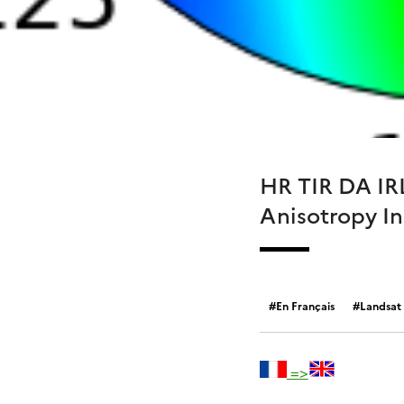
HR TIR DA IRL
Anisotropy In 
En Français
Landsat
=>