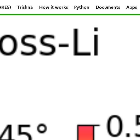
AKE5)
Trishna
How it works
Python
Documents
Apps