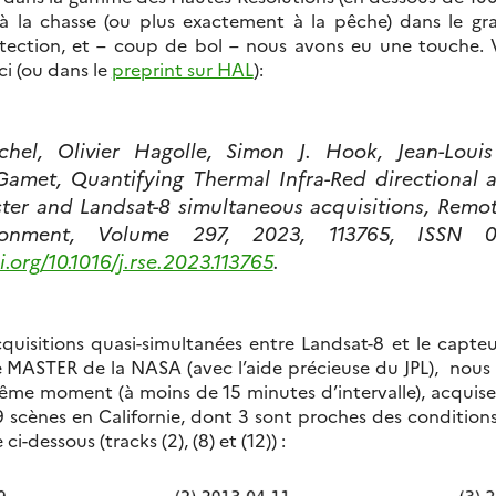
à la chasse (ou plus exactement à la pêche) dans le gr
tection, et – coup de bol – nous avons eu une touche.
ci (ou dans le
preprint sur HAL
):
ichel, Olivier Hagolle, Simon J. Hook, Jean-Louis
Gamet, Quantifying Thermal Infra-Red directional 
ter and Landsat-8 simultaneous acquisitions, Remo
ronment, Volume 297, 2023, 113765, ISSN 00
i.org/10.1016/j.rse.2023.113765
.
quisitions quasi-simultanées entre Landsat-8 et le capte
MASTER de la NASA (avec l’aide précieuse du JPL), nous 
me moment (à moins de 15 minutes d’intervalle), acquise
9 scènes en Californie, dont 3 sont proches des conditi
i-dessous (tracks (2), (8) et (12)) :