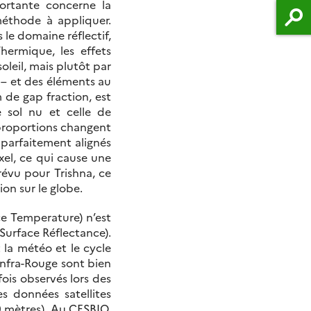
ortante concerne la
 méthode à appliquer.
 le domaine réflectif,
hermique, les effets
oleil, mais plutôt par
 – et des éléments au
 de gap fraction, est
 sol nu et celle de
 proportions changent
 parfaitement alignés
ixel, ce qui cause une
évu pour Trishna, ce
on sur le globe.
ce Temperature) n’est
Surface Réflectance).
 la météo et le cycle
 Infra-Rouge sont bien
ois observés lors des
es données satellites
0 mètres). Au CESBIO,