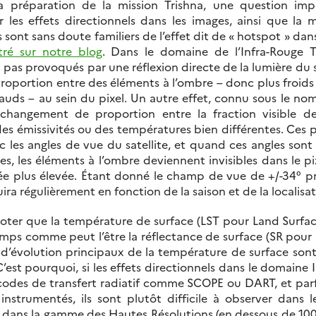
a préparation de la mission Trishna, une question imp
r les effets directionnels dans les images, ainsi que la
 sont sans doute familiers de l’effet dit de « hotspot » dans
stré sur notre blog
. Dans le domaine de l’Infra-Rouge T
 pas provoqués par une réflexion directe de la lumière du s
portion entre des éléments à l’ombre – donc plus froids
hauds – au sein du pixel. Un autre effet, connu sous le nom
 changement de proportion entre la fraction visible de
des émissivités ou des températures bien différentes. Ces
 les angles de vue du satellite, et quand ces angles sont
res, les éléments à l’ombre deviennent invisibles dans le p
e plus élevée. Étant donné le champ de vue de +/-34° pr
 régulièrement en fonction de la saison et de la localisati
noter que la température de surface (LST pour Land Surfa
emps comme peut l’être la réflectance de surface (SR pour 
s d’évolution principaux de la température de surface sont
C’est pourquoi, si les effets directionnels dans le domaine
odes de transfert radiatif comme SCOPE ou DART, et parf
nstrumentés, ils sont plutôt difficile à observer dans l
ier dans la gamme des Hautes Résolutions (en dessous de 10