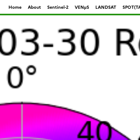
Home
About
Sentinel-2
VENµS
LANDSAT
SPOT(T