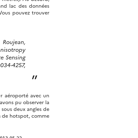
and lac des données
 Vous pouvez trouver
 Roujean,
anisotropy
te Sensing
34-4257,
ur aéroporté avec un
avons pu observer la
 sous deux angles de
ons de hotspot, comme