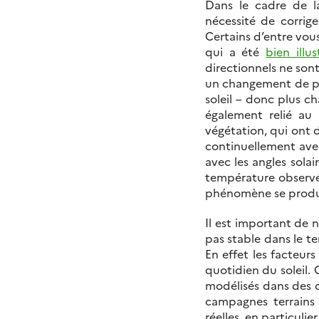
Dans le cadre de l
nécessité de corrige
Certains d’entre vous
qui a été
bien illu
directionnels ne sont
un changement de pro
soleil – donc plus c
également relié au
végétation, qui ont 
continuellement avec
avec les angles solai
température observé
phénomène se produira
Il est important de 
pas stable dans le t
En effet les facteur
quotidien du soleil. 
modélisés dans des c
campagnes terrains i
réelles, en particul