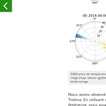
R
R
A
L
IGH
ESOLUTION
HERMAL
FRA-
Différence de températur
ED
rouge (resp. bleue) signif
RECTIONAL
étoile orange.
NISOTROP
Nous avons observé 
Trishna. En utilisan
littérature, nous av