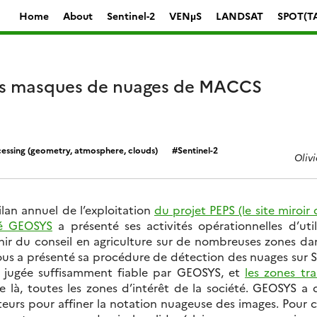
Home
About
Sentinel-2
VENµS
LANDSAT
SPOT(T
es masques de nuages de MACCS
essing (geometry, atmosphere, clouds)
Sentinel-2
Oliv
ilan annuel de l’exploitation
du projet PEPS (le site miroir
té GEOSYS
a présenté ses activités opérationnelles d’uti
nir du conseil en agriculture sur de nombreuses zones d
s a présenté sa procédure de détection des nuages sur Se
é jugée suffisamment fiable par GEOSYS, et
les zones tr
e là, toutes les zones d’intérêt de la société. GEOSYS a
teurs pour affiner la notation nuageuse des images. Pour 