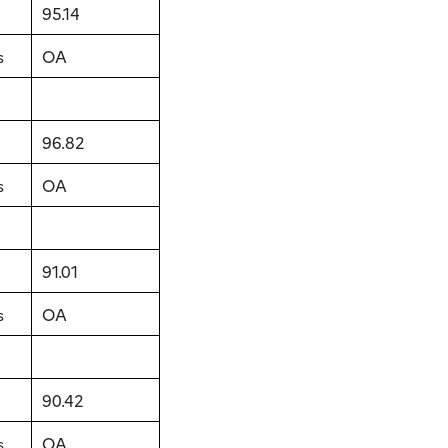
95.14
s
OA
96.82
s
OA
91.01
s
OA
90.42
s
OA