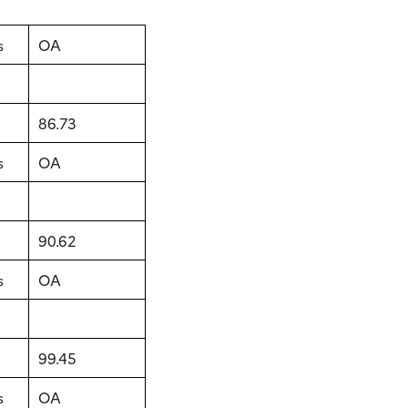
s
OA
86.73
s
OA
90.62
s
OA
99.45
s
OA