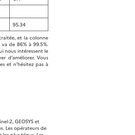
95.34
aitée, et la colonne
ci va de 86% à 99.5%.
ui nous intéressent le
er d’améliorer. Vous
s et n’hésitez pas à
inel-2, GEOSYS et
s. Les opérateurs de
les plus ténus. Les