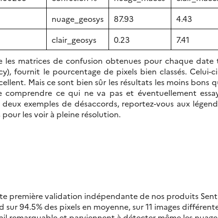
nuage_geosys
87.93
4.43
clair_geosys
0.23
7.41
 les matrices de confusion obtenues pour chaque date tr
), fournit le pourcentage de pixels bien classés. Celui-
ellent. Mais ce sont bien sûr les résultats les moins bons q
e comprendre ce qui ne va pas et éventuellement essay
s deux exemples de désaccords, reportez-vous aux légende
 pour les voir à pleine résolution.
te première validation indépendante de nos produits Sent
sur 94.5% des pixels en moyenne, sur 11 images différente
il remarquable et parviennent à détecter même les nuages 