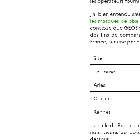
les opérateurs fourni
J’ai bien entendu sa
les masques de pixe
contexte que GEOSY
des fins de compara
France, sur une péri
Site
Toulouse
Arles
Orléans
Rennes
La tuile de Rennes n
nous avons pu obteni
dessous.