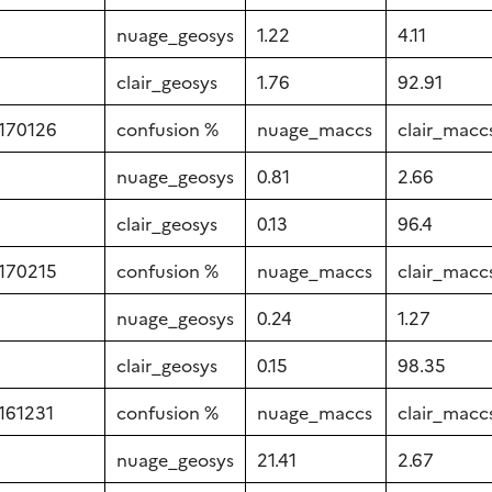
nuage_geosys
1.22
4.11
clair_geosys
1.76
92.91
170126
confusion %
nuage_maccs
clair_macc
nuage_geosys
0.81
2.66
clair_geosys
0.13
96.4
170215
confusion %
nuage_maccs
clair_macc
nuage_geosys
0.24
1.27
clair_geosys
0.15
98.35
161231
confusion %
nuage_maccs
clair_macc
nuage_geosys
21.41
2.67