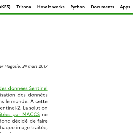
AKE5)
Trishna
How it works
Python
Documents
Apps
ier Hagolle, 24 mars 2017
 des données Sentinel
lisation des données
ans le monde. A cette
ntinel-2. La solution
aitées par MACCS
ne
 donc décidé de faire
chaque image traitée,