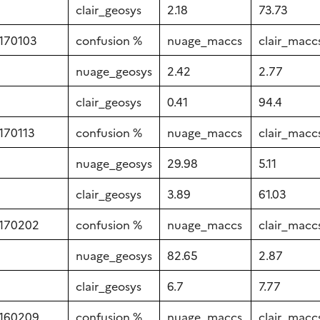
clair_geosys
2.18
73.73
170103
confusion %
nuage_maccs
clair_macc
nuage_geosys
2.42
2.77
clair_geosys
0.41
94.4
170113
confusion %
nuage_maccs
clair_macc
nuage_geosys
29.98
5.11
clair_geosys
3.89
61.03
170202
confusion %
nuage_maccs
clair_macc
nuage_geosys
82.65
2.87
clair_geosys
6.7
7.77
160209
confusion %
nuage_maccs
clair_macc