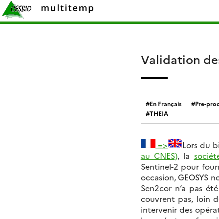
Skip
Rechercher :
to
content
Validation d
En Français
Pre-proc
THEIA
=>
Lors du b
au CNES)
, la
socié
Sentinel-2 pour four
occasion, GEOSYS nou
Sen2cor n’a pas ét
couvrent pas, loin d
intervenir des opéra