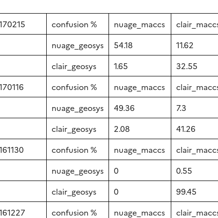
170215
confusion %
nuage_maccs
clair_macc
nuage_geosys
54.18
11.62
clair_geosys
1.65
32.55
170116
confusion %
nuage_maccs
clair_macc
nuage_geosys
49.36
7.3
clair_geosys
2.08
41.26
161130
confusion %
nuage_maccs
clair_macc
nuage_geosys
0
0.55
clair_geosys
0
99.45
161227
confusion %
nuage_maccs
clair_macc