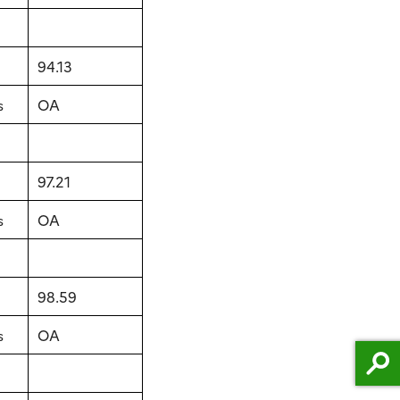
94.13
s
OA
97.21
s
OA
98.59
s
OA