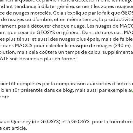
dant tendance à dilater généreusement les zones nuageuses,
e de nuages morcelés. Cela s’explique par le fait que GE
ns de nuages ou d’ombre, et en même temps, la productivité
’acharnent pas à détourer chaque nuage. Les nuages de MACC
tant que ceux de GEOSYS en général. Dans de rares cas, MA
s plus ténus, et aussi des nuages plus épais, mais de faible
isée dans MACCS pour calculer le masque de nuages (240 m
lution, mais cela coûtera un temps de calcul supplémentair
ATE soit beaucoup plus en forme !
 bientôt complétés par la comparaison aux sorties d’autres
t bien sûr présentés dans ce blog, mais aussi par exemple a
bre.
naud Quesney (de GEOSYS) et à GEOSYS pour la fourniture 
 cet article.