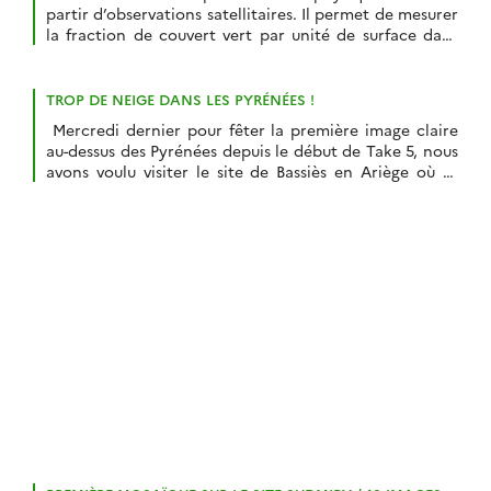
partir d’observations satellitaires. Il permet de mesurer
la fraction de couvert vert par unité de surface dans
des conditions d’observation au nadir. Dans le cadre
du produit d’assurance des prairies, ce paramètre est
calculé à partir de synthèses décadaires d’images à
TROP DE NEIGE DANS LES PYRÉNÉES !
moyenne résolution spatiale. Nous utilisons l’intégrale
Mercredi dernier pour fêter la première image claire
[…]
au-dessus des Pyrénées depuis le début de Take 5, nous
avons voulu visiter le site de Bassiès en Ariège où se
concentrent les mesures nivologiques du site SudMiPy.
Pas loin du but, nous avons dû rebrousser chemin
devant un passage un peu risqué ! Une première équipe
[…]