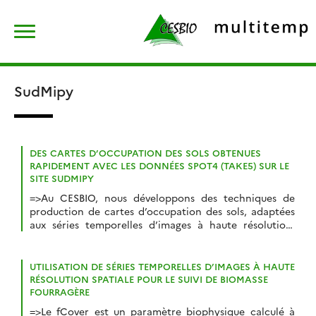
Skip
Rechercher :
to
content
SudMipy
DES CARTES D’OCCUPATION DES SOLS OBTENUES
RAPIDEMENT AVEC LES DONNÉES SPOT4 (TAKE5) SUR LE
SITE SUDMIPY
=>Au CESBIO, nous développons des techniques de
production de cartes d’occupation des sols, adaptées
aux séries temporelles d’images à haute résolution,
comme celles que fourniront bientôt Venµs et
Sentinel-2. Quand les données SPOT4 (Take5) ont été
disponibles sur notre zone d’étude dans le Sud-Ouest,
UTILISATION DE SÉRIES TEMPORELLES D’IMAGES À HAUTE
nous nous sommes dépêchés de mettre à l’épreuve nos
RÉSOLUTION SPATIALE POUR LE SUIVI DE BIOMASSE
chaînes de […]
FOURRAGÈRE
=>Le fCover est un paramètre biophysique calculé à