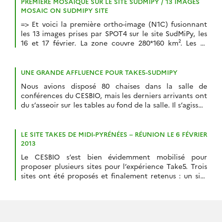
PREMIÈRE MOSAÏQUE SUR LE SITE SUDMIPY / 13 IMAGES
MOSAIC ON SUDMIPY SITE
=> Et voici la première ortho-image (N1C) fusionnant
les 13 images prises par SPOT4 sur le site SudMiPy, les
16 et 17 février. La zone couvre 280*160 km². Les 13
images de Niveau 1A ont été livrées par SpotImage ce
matin, et nous avons produit les ortho-images dans
l’après midi, en utilisant le prototype du […]
UNE GRANDE AFFLUENCE POUR TAKE5-SUDMIPY
Nous avions disposé 80 chaises dans la salle de
conférences du CESBIO, mais les derniers arrivants ont
du s’asseoir sur les tables au fond de la salle. Il s’agissait
d’une réunion d’information et de présentation des
projets liés à l’expérience SPOT4 (Take5) en Midi-
Pyrénées. Sont venus : Pour ceux qui n’auraient pas pu
LE SITE TAKE5 DE MIDI-PYRÉNÉES – RÉUNION LE 6 FÉVRIER
entrer dans […]
2013
Le CESBIO s’est bien évidemment mobilisé pour
proposer plusieurs sites pour l’expérience Take5. Trois
sites ont été proposés et finalement retenus : un site
au Maroc, un site en Tunisie et un grand site occupant
tout le Sud de la région Midi-Pyrénées, de Cahors
jusqu’à la frontière Espagnole. Le site SudMiPy couvre
220*160 km², soit […]