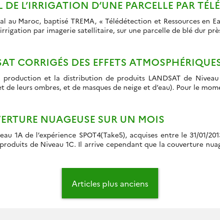
L DE L’IRRIGATION D’UNE PARCELLE PAR TÉ
al au Maroc, baptisé TREMA, « Télédétection et Ressources en Ea
irrigation par imagerie satellitaire, sur une parcelle de blé dur p
SAT CORRIGÉS DES EFFETS ATMOSPHÉRIQUE
production et la distribution de produits LANDSAT de Niveau 2
de leurs ombres, et de masques de neige et d’eau). Pour le mome
UVERTURE NUAGEUSE SUR UN MOIS
au 1A de l’expérience SPOT4(Take5), acquises entre le 31/01/201
produits de Niveau 1C. Il arrive cependant que la couverture nua
Articles plus anciens