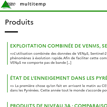
Skip
Rechercher :
to
content
Produits
EXPLOITATION COMBINÉE DE VENΜS, SE
=>L’utilisation combinée des données de VENµS, Sentinel-2 
phénomènes à évolution rapide.Afin de faciliter cette com
VENµS ne comporte pas de bande […]
ÉTAT DE L’ENNEIGEMENT DANS LES PYRÉ
=> La première chose qu’on fait en arrivant le matin au CES
dans les Pyrénées. Cette année tout le monde s’accorde pour 
PRODUITS DE NIVEAU 3A : COMPARAIS