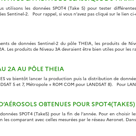
s utilisons les données SPOT4 (Take 5) pour tester différent
Sentinel-2. Pour rappel, si vous n’avez pas cliqué sur le lien ci-d
ments de données Sentinel-2 du pôle THEIA, les produits de Ni
. Les produits de Niveau 3A devraient être bien utiles pour les ra
AU 2A AU PÔLE THEIA
va bientôt lancer la production puis la distribution de donnée
LANDSAT 5 et 7, Métropole + ROM COM pour LANDSAT 8). Pour LAN
 D’AÉROSOLS OBTENUES POUR SPOT4(TAKE5)
nées SPOT4 (Take5) pour la fin de l’année. Pour en choisir les p
 les comparant avec celles mesurées par le réseau Aeronet. Dan