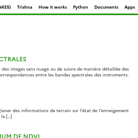
AKE5)
Trishna
How it works
Python
Documents
Apps
ECTRALES
 des images sans nuage ou de suivre de manière détaillée des
correspondances entre les bandes spectrales des instruments.
laner des informations de terrain sur l’état de l’enneigement
la […]
MUM DE NDVI