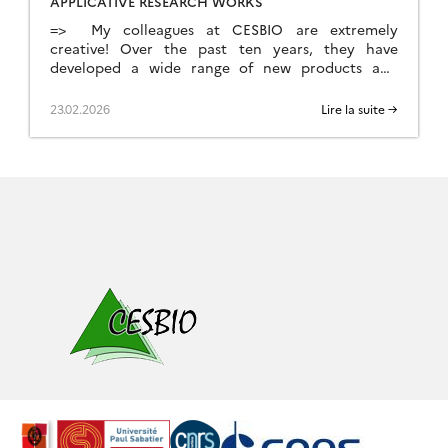
APPLICATIVE RESEARCH WORKS
=> My colleagues at CESBIO are extremely
creative! Over the past ten years, they have
developed a wide range of new products and
methods for extracting information from
Copernicus data. They don’t just develop and
23.02.2026
Lire la suite →
validate the method on a few sites; they continue
their work until they have produced data for the
whole of […]