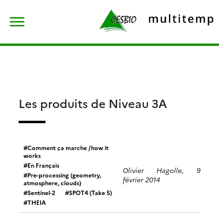
Skip
Rechercher :
to
content
Les produits de Niveau 3A
Comment ça marche /how it
works
En Français
Olivier Hagolle, 9
Pre-processing (geometry,
février 2014
atmosphere, clouds)
Sentinel-2
SPOT4 (Take 5)
THEIA