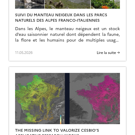
SUIVI DU MANTEAU NEIGEUX DANS LES PARCS
NATURELS DES ALPES FRANCO-ITALIENNES
Dans les Alpes, le manteau neigeux est un stock
d’eau saisonnier naturel dont dépendent la faune,
la flore et les humains pour de multiples usages
(refuges, bétail, etc.). Dans le cadre du projet
ACLIMO financé par le programme européen
11.05.2026
Lire la suite →
Interreg ALCOTRA, le Cesbio a été sollicité pour
mettre en oeuvre un outil d’estimation de
l’équivalent […]
THE MISSING LINK TO VALORIZE CESBIO’S