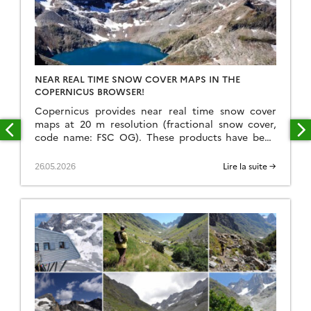
NEAR REAL TIME SNOW COVER MAPS IN THE
COPERNICUS BROWSER!
Copernicus provides near real time snow cover
maps at 20 m resolution (fractional snow cover,
code name: FSC OG). These products have been
recently reprocessed and are now available
through the Copernicus Data Space Ecosystem
26.05.2026
Lire la suite →
(CDSE) API and visualization tool, the Copernicus
Browser! The latter is very useful to explore the
data, for example if […]