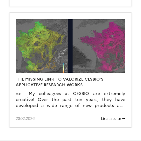
Interreg ALCOTRA, le Cesbio a été sollicité pour
mettre en oeuvre un outil d’estimation de
l’équivalent […]
THE MISSING LINK TO VALORIZE CESBIO’S
APPLICATIVE RESEARCH WORKS
=> My colleagues at CESBIO are extremely
creative! Over the past ten years, they have
developed a wide range of new products and
methods for extracting information from
Copernicus data. They don’t just develop and
23.02.2026
Lire la suite →
validate the method on a few sites; they continue
their work until they have produced data for the
whole of […]