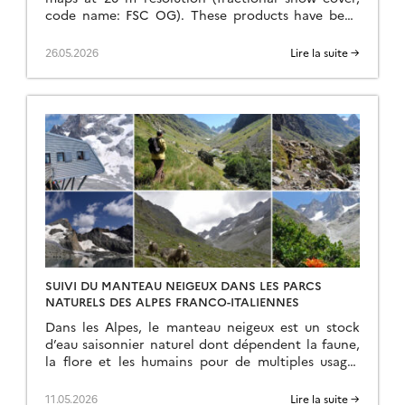
code name: FSC OG). These products have been
recently reprocessed and are now available
through the Copernicus Data Space Ecosystem
26.05.2026
Lire la suite →
(CDSE) API and visualization tool, the Copernicus
Browser! The latter is very useful to explore the
data, for example if […]
SUIVI DU MANTEAU NEIGEUX DANS LES PARCS
NATURELS DES ALPES FRANCO-ITALIENNES
Dans les Alpes, le manteau neigeux est un stock
d’eau saisonnier naturel dont dépendent la faune,
la flore et les humains pour de multiples usages
(refuges, bétail, etc.). Dans le cadre du projet
ACLIMO financé par le programme européen
11.05.2026
Lire la suite →