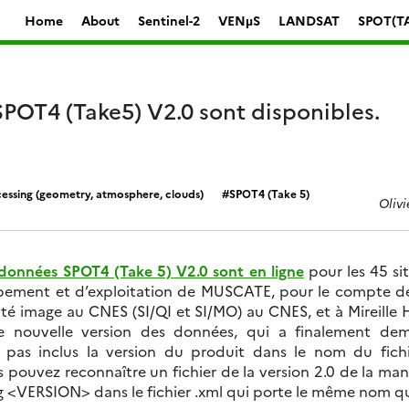
Home
About
Sentinel-2
VENµS
LANDSAT
SPOT(T
POT4 (Take5) V2.0 sont disponibles.
essing (geometry, atmosphere, clouds)
SPOT4 (Take 5)
Oliv
 données SPOT4 (Take 5) V2.0 sont en ligne
pour les 45 si
ppement et d’exploitation de MUSCATE, pour le compte 
té image au CNES (SI/QI et SI/MO) au CNES, et à Mireille
te nouvelle version des données, qui a finalement 
s pas inclus la version du produit dans le nom du fic
pouvez reconnaître un fichier de la version 2.0 de la maniè
tag <VERSION> dans le fichier .xml qui porte le même nom qu