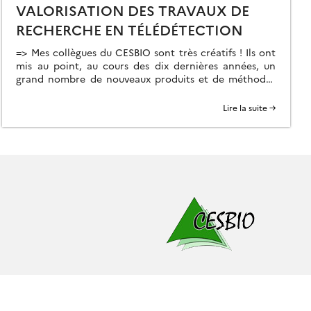
VALORISATION DES TRAVAUX DE
RECHERCHE EN TÉLÉDÉTECTION
=> Mes collègues du CESBIO sont très créatifs ! Ils ont
mis au point, au cours des dix dernières années, un
grand nombre de nouveaux produits et de méthodes
d’extraction de l’information à partir des données
Copernicus (Sentinel-1 et 2). Et bien souvent, ils ne
Lire la suite →
s’arrêtent pas à la mise au point de la méthode […]