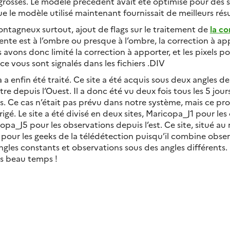
 grosses. Le modèle précédent avait été optimisé pour des s
e le modèle utilisé maintenant fournissait de meilleurs résu
montagneux surtout, ajout de flags sur le traitement de
la co
 pente est à l’ombre ou presque à l’ombre, la correction à a
us avons donc limité la correction à apporter, et les pixels p
rce vous sont signalés dans les fichiers .DIV
 a enfin été traité. Ce site a été acquis sous deux angles de
autre depuis l’Ouest. Il a donc été vu deux fois tous les 5 jou
ts. Ce cas n’était pas prévu dans notre système, mais ce pr
gé. Le site a été divisé en deux sites, Maricopa_J1 pour le
copa_J5 pour les observations depuis l’est. Ce site, situé 
t pour les geeks de la télédétection puisqu’il combine obser
ngles constants et observations sous des angles différents.
ès beau temps !