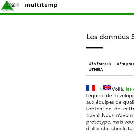
Skip
Rechercher :
to
content
Les données S
En Français
Pre-proc
THEIA
=>
Voilà,
les
l’équipe de dévelo
aux équipes de quali
l’obtention de cet
travail.Nous n’avon
prototype, mais vous 
d’aller chercher le 