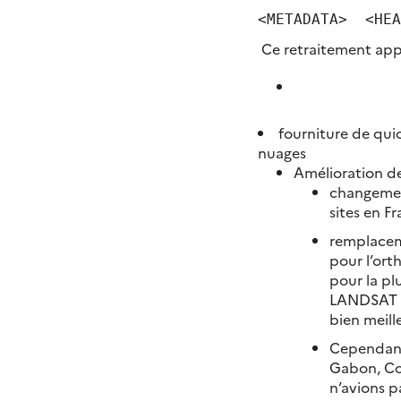
<METADATA>  <HEA
Ce retraitement appo
fourniture de qui
nuages
Amélioration d
changemen
sites en F
remplacem
pour l’ort
pour la pl
LANDSAT 8
bien meill
Cependant
Gabon, Co
n’avions 