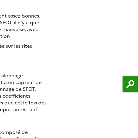
ent assez bonnes,
POT, il n’y a que
ez mauvaise, avec
ition
 sur les sites
étalonnage.
rt à un capteur de
lonnage de SPOT,
 coefficients
s que cette fois des
importantes sauf
 composé de