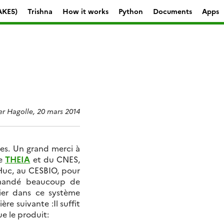
AKE5)
Trishna
How it works
Python
Documents
Apps
ier Hagolle, 20 mars 2014
tes. Un grand merci à
de
THEIA
et du CNES,
 Huc, au CESBIO, pour
demandé beaucoup de
hier dans ce système
re suivante :Il suffit
e le produit: