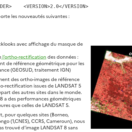
DER>    <VERSION>2.0</VERSION>
rte les nouveautés suivantes :
cklooks avec affichage du masque de
e
l’ortho-rectification
des données :
t de référence géométrique pour les
rance (GEOSUD, traitement IGN)
ent des ortho-images de référence
ho-rectification issues de LANDSAT 5
upart des autres sites dans le monde.
 a des performances géométriques
eures que celles de LANDSAT 5.
, pour quelques sites (Borneo,
ngo (1,CNES), CCRS, Cameroun), nous
pas trouvé d’image LANDSAT 8 sans