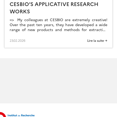
CESBIO’S APPLICATIVE RESEARCH
WORKS
=> My colleagues at CESBIO are extremely creative!
Over the past ten years, they have developed a wide
range of new products and methods for extracting
information from Copernicus data. They don’t just
develop and validate the method on a few sites; they
23.02.2026
Lire la suite →
continue their work until they have produced data for
the whole of […]