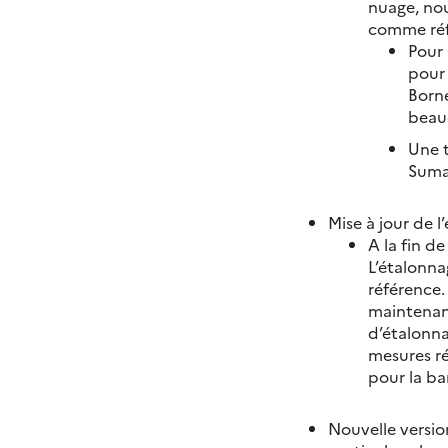
nuage, no
comme réf
Pour
pour 
Borne
beauc
Une t
Suma
Mise à jour de 
A la fin d
L’étalonna
référence.
maintenant
d’étalonna
mesures ré
pour la ba
Nouvelle versi