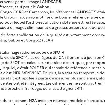
us avons gardé l’image LANDSAT 5
érence, sauf pour le Gabon.
 Congo, CCRS et Cameroon, les références LANDSAT 5 étai
le Gabon, nous avons utilisé une bonne référence issue de S
o pour lequel l’ortho-rectification obtenue est restée ass
oup d’images éliminées et de grosses erreurs de superpos
rès forte amélioration de la qualité est notamment observée
tra, Gabon et Congo(2 (ESA))
l’étalonnage radiométrique de SPOT4
e la vie de SPOT4, les collègues du CNES ont mis à jour son 
ge de SPOT est calculé sur des sites désertiques, par rappo
 Jusqu’ici, c’était POLDER qui servait de référence aux éta
 c’est MERIS/ENVISAT. De plus, la variation temporelle des
ge était extrapolée à partir de mesures plus anciennes, alor
centes ont été intégrées. Les différences ne sont pas très 
nde proche infra-rouge, où elles atteignent 4%.
on du traitement N2A avec un nouveau modèle d’aérosols,