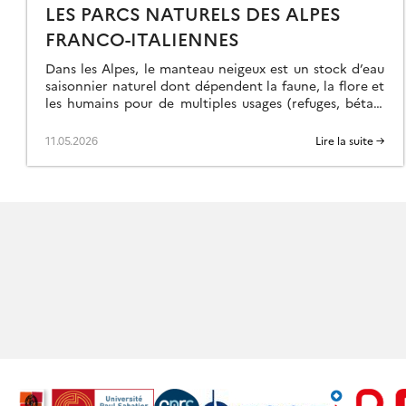
LES PARCS NATURELS DES ALPES
FRANCO-ITALIENNES
Dans les Alpes, le manteau neigeux est un stock d’eau
saisonnier naturel dont dépendent la faune, la flore et
les humains pour de multiples usages (refuges, bétail,
etc.). Dans le cadre du projet ACLIMO financé par le
programme européen Interreg ALCOTRA, le Cesbio a
11.05.2026
Lire la suite →
été sollicité pour mettre en oeuvre un outil
d’estimation de l’équivalent […]