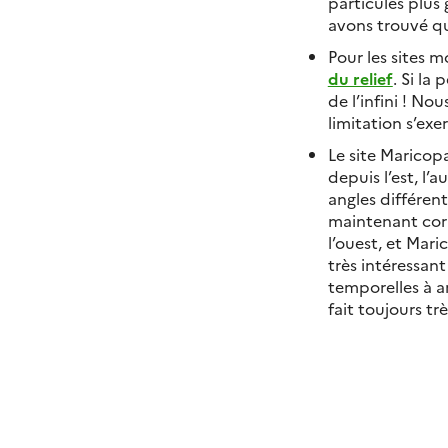
particules plus
avons trouvé qu
Pour les sites 
du relief
. Si la
de l’infini ! No
limitation s’exe
Le site Maricopa
depuis l’est, l’
angles différen
maintenant corri
l’ouest, et Mari
très intéressan
temporelles à a
fait toujours tr