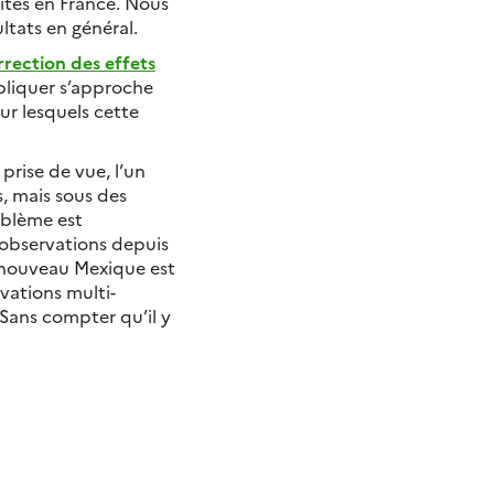
ites en France. Nous
ltats en général.
rrection des effets
ppliquer s’approche
our lesquels cette
 prise de vue, l’un
rs, mais sous des
oblème est
s observations depuis
au nouveau Mexique est
vations multi-
 Sans compter qu’il y