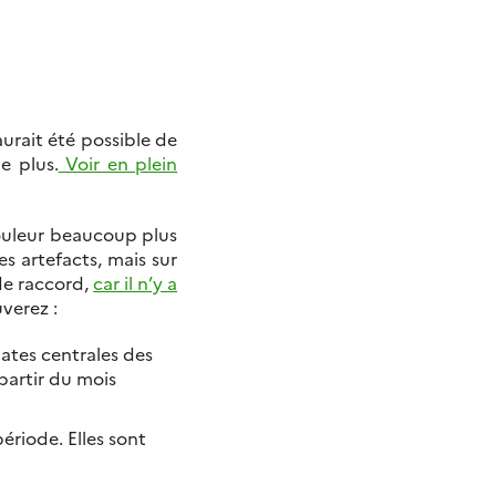
urait été possible de
e plus.
Voir en plein
 couleur beaucoup plus
s artefacts, mais sur
de raccord,
car il n’y a
verez :
dates centrales des
partir du mois
riode. Elles sont