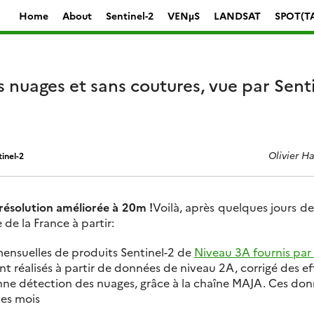
Home
About
Sentinel-2
VENµS
LANDSAT
SPOT(T
s nuages et sans coutures, vue par Senti
Olivier H
inel-2
ésolution améliorée à 20m !
Voilà, après quelques jours de b
de la France à partir:
ensuelles de produits Sentinel-2 de
Niveau 3A fournis par 
nt réalisés à partir de données de niveau 2A, corrigé des e
ne détection des nuages, grâce à la chaîne MAJA. Ces don
les mois