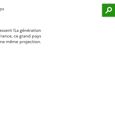
mps
ressent !La génération
France, ce grand pays
s une même projection.