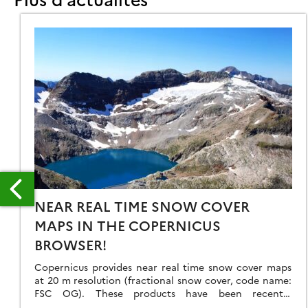
NEAR REAL TIME SNOW COVER
MAPS IN THE COPERNICUS
BROWSER!
Copernicus provides near real time snow cover maps
NTINEL-
at 20 m resolution (fractional snow cover, code name:
FSC OG). These products have been recently
APTURED
reprocessed and are now available through the