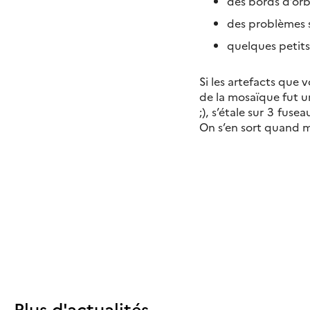
des bords d’orbi
des problèmes su
quelques petits
Si les artefacts que 
de la mosaïque fut u
;), s’étale sur 3 fus
On s’en sort quand 
Plus d'actualités