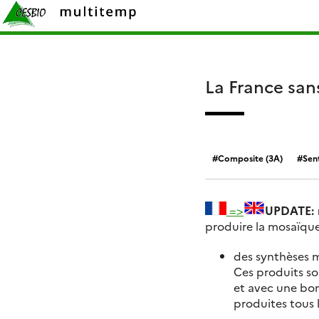
Skip
Rechercher :
to
content
La France san
Composite (3A)
Sent
=>
UPDATE: r
produire la mosaïque 
des synthèses m
Ces produits so
et avec une bon
produites tous 