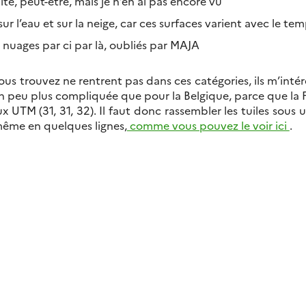
te, peut-être, mais je n’en ai pas encore vu
r l’eau et sur la neige, car ces surfaces varient avec le te
 nuages par ci par là, oubliés par MAJA
vous trouvez ne rentrent pas dans ces catégories, ils m’inté
n peu plus compliquée que pour la Belgique, parce que la 
eaux UTM (31, 31, 32). Il faut donc rassembler les tuiles sou
même en quelques lignes,
comme vous pouvez le voir ici
.