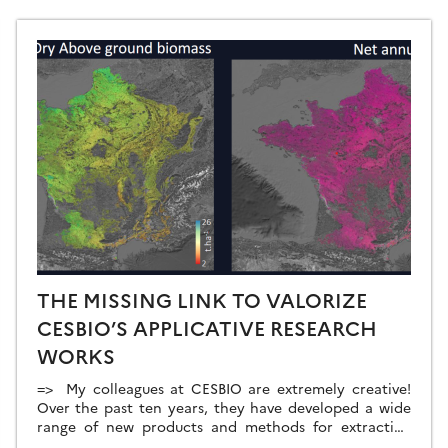
THE MISSING LINK TO VALORIZE
CESBIO’S APPLICATIVE RESEARCH
WORKS
=> My colleagues at CESBIO are extremely creative!
Over the past ten years, they have developed a wide
range of new products and methods for extracting
information from Copernicus data. They don’t just