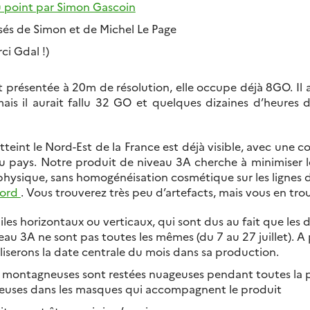
u point par Simon Gascoin
isés de Simon et de Michel Le Page
ci Gdal !)
 présentée à 20m de résolution, elle occupe déjà 8GO. Il a
ais il aurait fallu 32 GO et quelques dizaines d’heures d
tteint le Nord-Est de la France est déjà visible, avec une
u pays. Notre produit de niveau 3A cherche à minimiser le
hysique, sans homogénéisation cosmétique sur les lignes 
cord
. Vous trouverez très peu d’artefacts, mais vous en trou
les horizontaux ou verticaux, qui sont dus au fait que les 
eau 3A ne sont pas toutes les mêmes (du 7 au 27 juillet). A 
iliserons la date centrale du mois dans sa production.
montagneuses sont restées nuageuses pendant toutes la pé
uses dans les masques qui accompagnent le produit