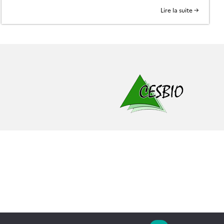
Copernicus (Sentinel-1 et 2). Et bien souvent, ils ne
Lire la suite →
s’arrêtent pas à la mise au point de la méthode […]