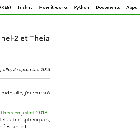
AKE5)
Trishna
How it works
Python
Documents
Apps
nel-2 et Theia
agolle, 3 septembre 2018
idouille, j’ai réussi à
Theia en juillet 2018
;
ffets atmosphériques,
nées seront