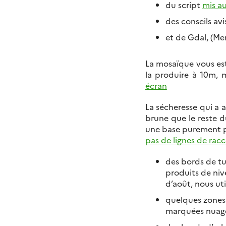
du script
mis a
des conseils av
et de Gdal, (Mer
La mosaïque vous est
la produire à 10m, m
écran
La sécheresse qui a a
brune que le reste d
une base purement p
pas de lignes de rac
des bords de tui
produits de niv
d’août, nous ut
quelques zones 
marquées nuage