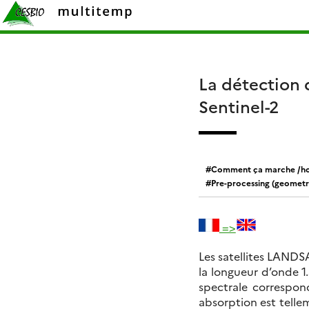
Skip
Rechercher :
to
content
La détection 
Sentinel-2
Comment ça marche /ho
Pre-processing (geometr
=>
Les satellites LAND
la longueur d’onde 1
spectrale correspon
absorption est telle