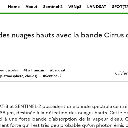
Home
About
Sentinel-2
VENµS
LANDSAT
SPOT(T
des nuages hauts avec la bande Cirrus 
w it works
En Français
Landsat
Olivie
y, atmosphere, clouds)
Sentinel-2
SAT-8 et SENTINEL-2 possèdent une bande spectrale centré
.38 µm, destinée à la détection des nuages hauts. Cette 
d à une forte bande d’absorption de la vapeur d’eau. 
ment forte qu’il est très peu probable qu’un photon émis p