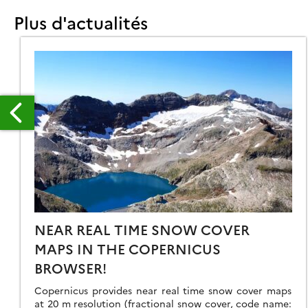
Plus d'actualités
AKE
NEAR REAL TIME SNOW COVER
MAPS IN THE COPERNICUS
APPY
BROWSER!
ND
OR
Copernicus provides near real time snow cover maps
OT5
at 20 m resolution (fractional snow cover, code name: