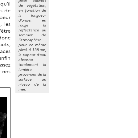
pixel couvert
qu’il
de végétation,
es de
en fonction de
la longueur
apeur
d’onde, en
, les
rouge la
être
réflectance au
sommet de
donc
l’atmosphère
auts,
pour ce même
pixel. A 1.38 µm,
races
la vapeur d’eau
enfin
absorbe
assez
totalement la
lumière
t nos
provenant de la
surface au
niveau de la
mer.