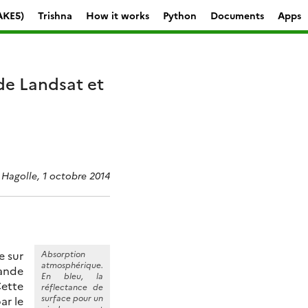
AKE5)
Trishna
How it works
Python
Documents
Apps
de Landsat et
r Hagolle, 1 octobre 2014
e sur
Absorption
atmosphérique.
bande
En bleu, la
Cette
réflectance de
surface pour un
ar le