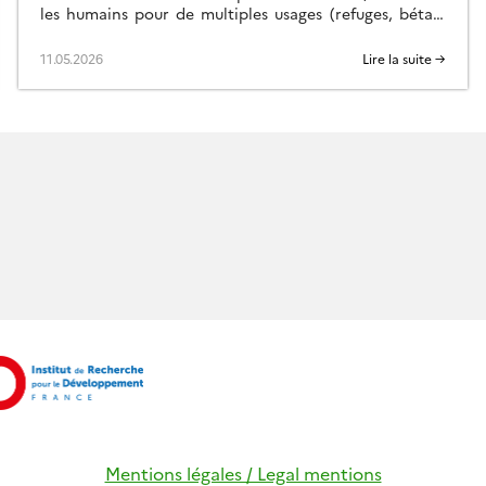
les humains pour de multiples usages (refuges, bétail,
etc.). Dans le cadre du projet ACLIMO financé par le
programme européen Interreg ALCOTRA, le Cesbio a
11.05.2026
Lire la suite →
été sollicité pour mettre en oeuvre un outil
d’estimation de l’équivalent […]
Mentions légales / Legal mentions