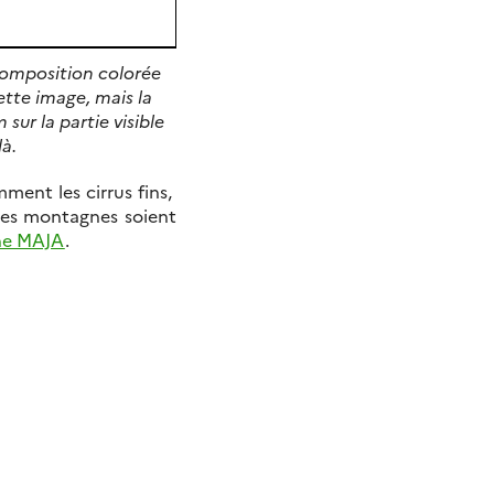
composition colorée
ette image, mais la
sur la partie visible
là.
ment les cirrus fins,
les montagnes soient
îne MAJA
.