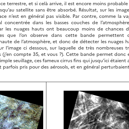
face terrestre, et si celà arrive, il est encore moins probable 
squ’au satellite sans être absorbé. Résultat, sur les imag
ace n’est en général pas visible. Par contre, comme la v
al concentrée dans les basses couches de l’atmosphère
par les nuages hauts ont beaucoup moins de chances d’
ges que l’on observe dans cette bande permettent 
 haute de l’atmosphère, et donc de détecter les nuages h
r l’image ci dessous, sur laquelle de très nombreuses t
es (j’en compte 35, et vous ?). Cette bande permet donc 
imple seuillage, ces fameux cirrus fins qui jusqu’ici étaient 
t parfois pris pour des aérosols, et en général perturbaien