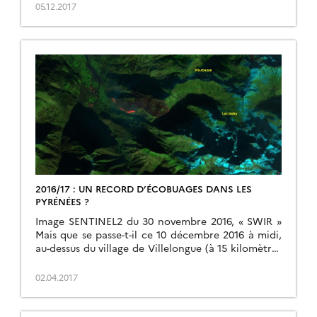
Alors que la plupart des sites ne correspondent
05.12.2017
qu’à l’emprise d’une scène Venµs (27 à 32 km de […]
2016/17 : UN RECORD D’ÉCOBUAGES DANS LES
PYRÉNÉES ?
Image SENTINEL2 du 30 novembre 2016, « SWIR »
Mais que se passe-t-il ce 10 décembre 2016 à midi,
au-dessus du village de Villelongue (à 15 kilomètres
au sud de Lourdes) ? Un des plus beaux écobuages
des Hautes-Pyrénées de cet hiver 2016/17 ! Une très
02.04.2017
large bande de feu actif se dirige vers le sud. Ce […]