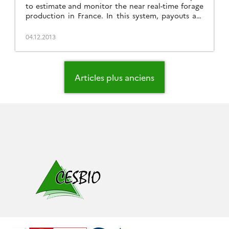
to estimate and monitor the near real-time forage
production in France. In this system, payouts are
indexed on an indicator, called Forage Production
Index (FPI), calculated using a biophysical
04.12.2013
characterization of the grassland from medium
spatial resolution remote sensing time series. We
used the fCover integral as a surrogate […]
Navigation
des
Articles plus anciens
articles