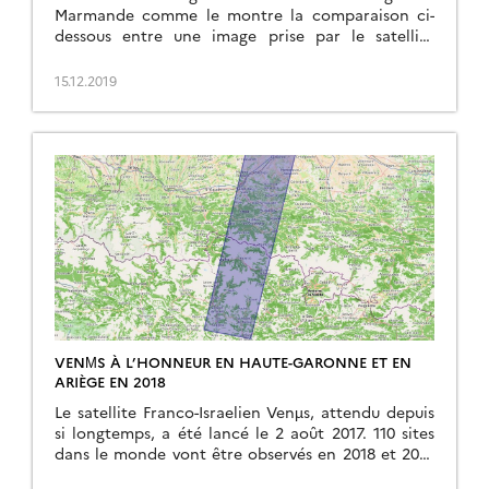
Marmande comme le montre la comparaison ci-
dessous entre une image prise par le satellite
Sentinel-2 en décembre 2018 et une autre prise ce
dimanche 15 décembre 2019 à la faveur d’une
15.12.2019
éclaircie (plein écran, animation): Les inondations
sont aussi visibles le long de l’Adour entre Dax et
[…]
VENΜS À L’HONNEUR EN HAUTE-GARONNE ET EN
ARIÈGE EN 2018
Le satellite Franco-Israelien Venµs, attendu depuis
si longtemps, a été lancé le 2 août 2017. 110 sites
dans le monde vont être observés en 2018 et 2019
à 10 m de résolution et avec 12 bandes spectrales.