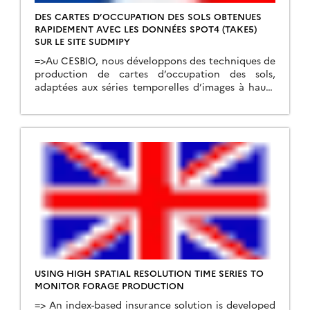
DES CARTES D’OCCUPATION DES SOLS OBTENUES
RAPIDEMENT AVEC LES DONNÉES SPOT4 (TAKE5)
SUR LE SITE SUDMIPY
=>Au CESBIO, nous développons des techniques de
production de cartes d’occupation des sols,
adaptées aux séries temporelles d’images à haute
résolution, comme celles que fourniront bientôt
Venµs et Sentinel-2. Quand les données SPOT4
(Take5) ont été disponibles sur notre zone d’étude
dans le Sud-Ouest, nous nous sommes dépêchés de
mettre à l’épreuve nos chaînes de […]
USING HIGH SPATIAL RESOLUTION TIME SERIES TO
MONITOR FORAGE PRODUCTION
=> An index-based insurance solution is developed