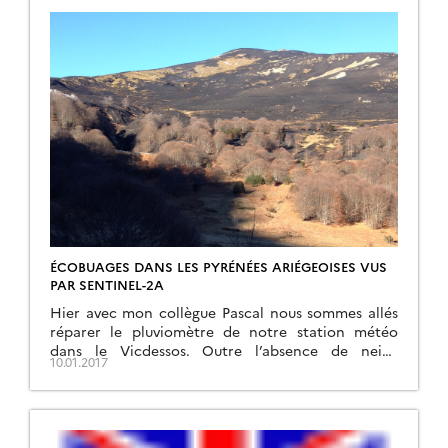
ÉCOBUAGES DANS LES PYRÉNÉES ARIÉGEOISES VUS
PAR SENTINEL-2A
Hier avec mon collègue Pascal nous sommes allés
réparer le pluviomètre de notre station météo
dans le Vicdessos. Outre l’absence de neige
10.01.2017
anormale à cette saison, le versant d’en face était
largement calciné ce qui donnait au paysage un
aspect désolant. Le feu n’était pas terminé car
certains secteurs continuaient à fumer. D’après un
garde […]