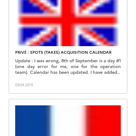
PRIVÉ : SPOT5 (TAKE5) ACQUISITION CALENDAR
Update : I was wrong, 8th of September is a day #1
(one day error for me, one for the operation
team). Calendar has been updated. I have added a
calendar page to the SPOT(Take5) menu, which
gives you the day number in the take5 cycle for
03.04.2015
each SPOT5 (Take5) site, and gives you the […]