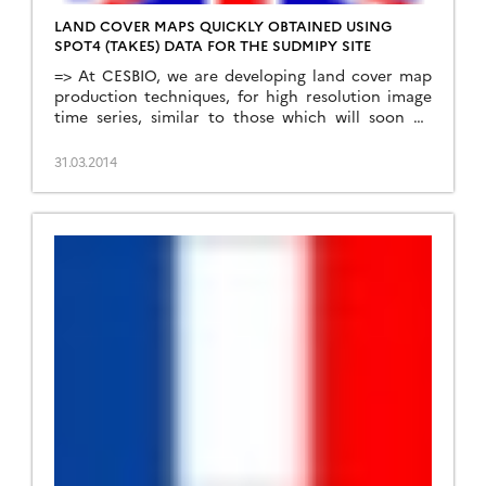
LAND COVER MAPS QUICKLY OBTAINED USING
SPOT4 (TAKE5) DATA FOR THE SUDMIPY SITE
=> At CESBIO, we are developing land cover map
production techniques, for high resolution image
time series, similar to those which will soon be
provided by Venµs and Sentinel-2. As soon as the
SPOT4 (Take5) data were available over our study
31.03.2014
area (Sudmipy site in South West France), we
decided to assess our processing chains […]