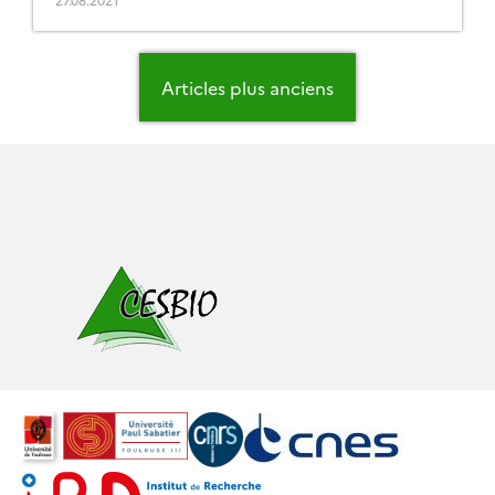
la France est restée bien verte en juillet 2021. En
raison de […]
Navigation
des
Articles plus anciens
articles