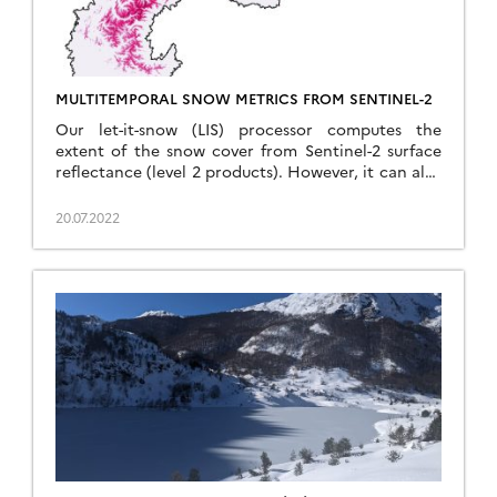
MULTITEMPORAL SNOW METRICS FROM SENTINEL-2
Our let-it-snow (LIS) processor computes the
extent of the snow cover from Sentinel-2 surface
reflectance (level 2 products). However, it can also
compute multi-temporal composites (level 3
products) such as the snow cover duration, snow
20.07.2022
onset and snow melt out date from a time series of
snow cover maps with a cloud mask. Aurore
Dupuis […]