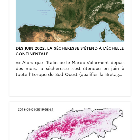
DÈS JUIN 2022, LA SÉCHERESSE S’ÉTEND À L’ÉCHELLE
CONTINENTALE
=> Alors que l’Italie ou le Maroc s’alarment depuis
des mois, la sécheresse s’est étendue en juin à
toute l’Europe du Sud Ouest (qualifier la Bretagne
de « Sud Ouest » est un peu osé, je le reconnais).
Nous disposons des synthèses de réflectances de
surface issues de Sentinel-2 pour le mois de juin
depuis quelques jours, […]