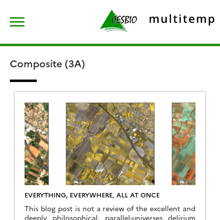
Skip
Rechercher :
to
content
Composite (3A)
EVERYTHING, EVERYWHERE, ALL AT ONCE
This blog post is not a review of the excellent and
deeply philosophical, parallel-universes delirium