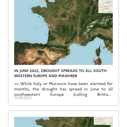
IN JUNE 2022, DROUGHT SPREADS TO ALL SOUTH
WESTERN EUROPE AND MAGHREB
=> While Italy or Morocco have been alarmed for
months, the drought has spread in June to all
southwestern Europe (calling Brittany
02.08.2022
« southwestern » is a bit risky, I admit). The surface
reflectance syntheses from Sentinel-2 have been
delivered for the month of June a few days ago (I
was on holidays), and the comparison with […]