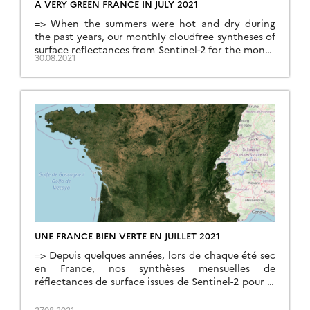
A VERY GREEN FRANCE IN JULY 2021
=> When the summers were hot and dry during
the past years, our monthly cloudfree syntheses of
surface reflectances from Sentinel-2 for the month
30.08.2021
of July interested the media. It will probably not
be the case in 2021, as France thankfully kept its
green colour in July. Because of the cloud cover
that […]
UNE FRANCE BIEN VERTE EN JUILLET 2021
=> Depuis quelques années, lors de chaque été sec
en France, nos synthèses mensuelles de
réflectances de surface issues de Sentinel-2 pour le
mois de juillet ont été reprises dans les médias. Ce
ne sera probablement pas le cas cette année, car
27.08.2021