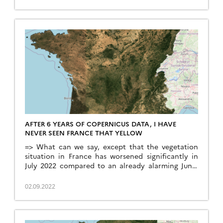
montagne et donc la période des estives. Le
changement climatique est en train de bouleverser
ce rythme saisonnier. […]
AFTER 6 YEARS OF COPERNICUS DATA, I HAVE
NEVER SEEN FRANCE THAT YELLOW
=> What can we say, except that the vegetation
situation in France has worsened significantly in
July 2022 compared to an already alarming June.
The monthly syntheses of Sentinel-2 for the
month of July are available since a few days, and
02.09.2022
the comparison with previous years shows an
exceptional drought on the whole territory. Only
[…]