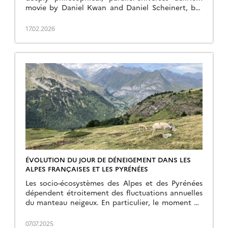
movie by Daniel Kwan and Daniel Scheinert, but
the title of this drama resonates with the
capabilities of our latest algorithm, which has just
17.02.2026
been published in Remote Sensing of Environment:
J. Michel and J. Inglada, « Temporal attention
multi-resolution fusion […]
ÉVOLUTION DU JOUR DE DÉNEIGEMENT DANS LES
ALPES FRANÇAISES ET LES PYRÉNÉES
Les socio-écosystèmes des Alpes et des Pyrénées
dépendent étroitement des fluctuations annuelles
du manteau neigeux. En particulier, le moment de
l’année où la neige disparait détermine le début de
la saison de croissance de la végétation de
07.07.2025