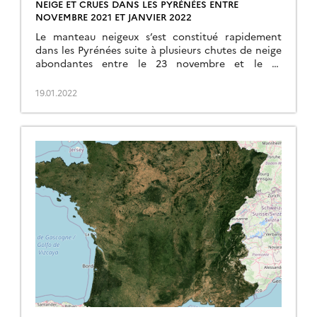
NEIGE ET CRUES DANS LES PYRÉNÉES ENTRE
NOVEMBRE 2021 ET JANVIER 2022
Le manteau neigeux s’est constitué rapidement
dans les Pyrénées suite à plusieurs chutes de neige
abondantes entre le 23 novembre et le 10
décembre. Après ce début de saison tonitruant, la
surface enneigée a rapidement décliné pour
19.01.2022
atteindre une valeur plutôt basse au début de
l’année 2022. Cette fonte rapide est la
conséquence des températures […]